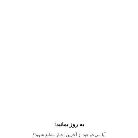
به روز بمانید!
Application error: a
client
-side exception has occurred while loading
آیا می‌خواهید از آخرین اخبار مطلع شوید؟