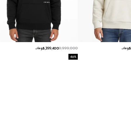
5,399,400
8,999,000
5
تومانــ
تومانــ
40
%