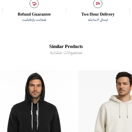
نوع جیب
:
2 جیب مورب
زیر گروه
:
هودی
Refund Guarantee
Two Hour Delivery
شیوه‌برش
:
Comfort fit
ارسال ۲ ساعته
ضمانت بازگشت
Similar Products
محصولات مشابه