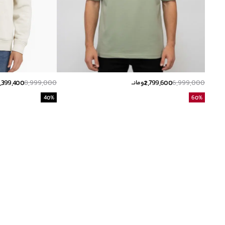
,399,400
8,999,000
2,799,600
6,999,000
تومانــ
40
%
60
%