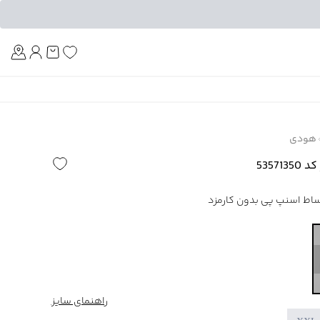
Am
هودی
5357
راهنمای سایز