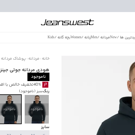
دترین ها
/
New
مردانه
/
Men
زنانه
/
Women
بچه گانه
/
Kids
فروش ویژه
/
azing Sales
خانه
مردانه
پوشاک مردانه
هودی مردانه جوتی جینز کد 1350
ناموجود
40%تخفیف خالص با اقساط اسنپ پی بدون کارمزد
رنگ
سبز
(ناموجود)
ناموجود
ناموجود
سایز