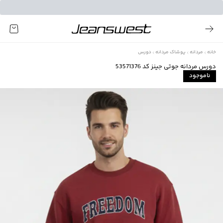
خانه
مردانه
پوشاک مردانه
دورس
دورس مردانه جوتی جینز کد 53571376
ناموجود