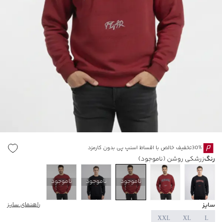
30%تخفیف خالص با اقساط اسنپ پی بدون کارمزد
رنگ
زرشکی روشن
(ناموجود)
ناموجود
ناموجود
ناموجود
سایز
راهنمای سایز
XXL
XL
L