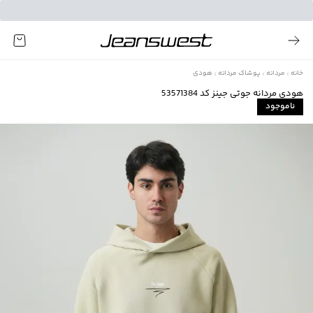
خانه
مردانه
پوشاک مردانه
هودی
هودی مردانه جوتی جینز کد 53571384
ناموجود