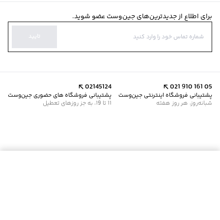
برای اطلاع از جدیدترین‌های جین‌وست عضو شوید.
تایید
02145124
021 910 161 05
پشتیبانی فروشگاه اینترنتی جین‌وست
پشتیبانی فروشگاه های حضوری جین‌وست
شبانه‌روز، هر روز هفته
11 تا 19، به جز روزهای تعطیل
موجود شد خبرم کن