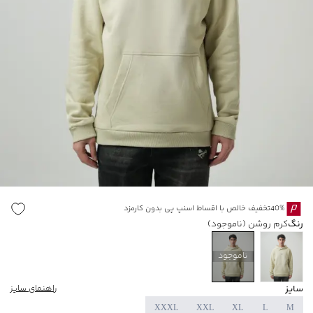
40%تخفیف خالص با اقساط اسنپ پی بدون کارمزد
رنگ
کرم روشن
(ناموجود)
ناموجود
سایز
راهنمای سایز
XXXL
XXL
XL
L
M