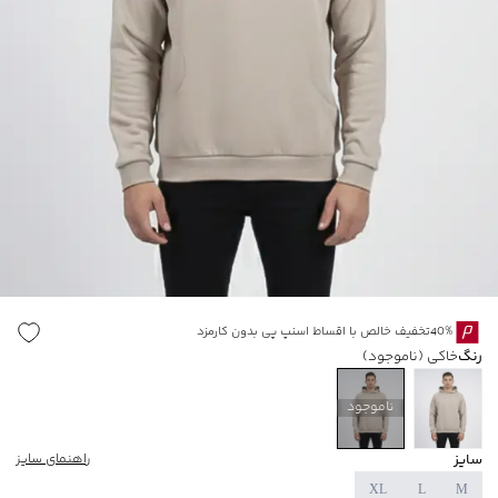
40%تخفیف خالص با اقساط اسنپ پی بدون کارمزد
رنگ
خاکی
(ناموجود)
ناموجود
سایز
راهنمای سایز
XL
L
M