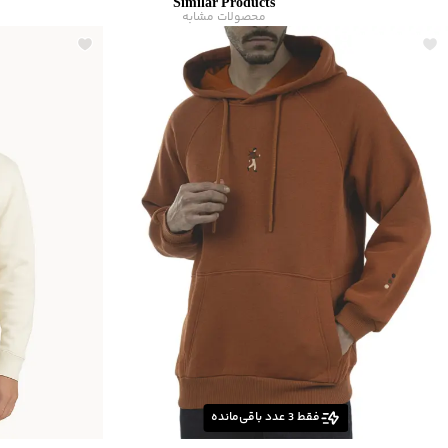
Similar Products
برند
:
جوتی جینز
محصولات مشابه
مناسب برای
:
آقايان
زیر گروه
:
هودی
شیوه‌برش
:
Relaxed fit
فقط
3
عدد باقی‌مانده