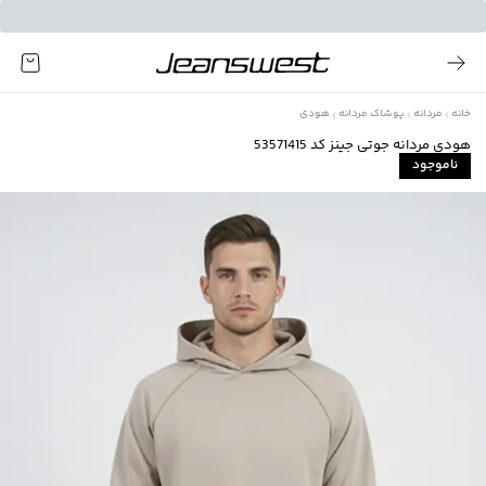
خانه
مردانه
پوشاک مردانه
هودی
هودی مردانه جوتی جینز کد 53571415
ناموجود