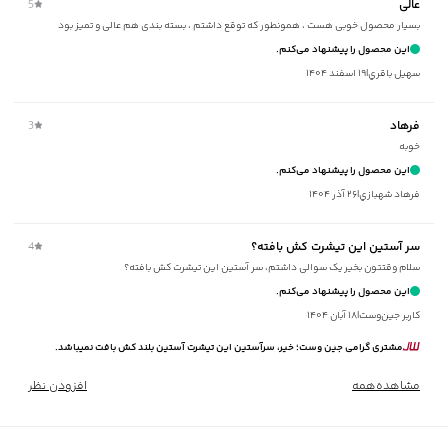
عالی
5
برند
:
جوتی جینز
بسیار محصول خوبی هست ، همونطور که توقع داشتم ، بسته بندی هم عالی و تمیز بود
مناسب برای
:
آقايان
این محصول را پیشنهاد می‌کنم.
زیر گروه
:
تی شرت
سهيل باقري
|
۱۹ اسفند ۱۴۰۴
شیوه‌برش
:
Slim fit
فرهاد
3
خوبه
این محصول را پیشنهاد می‌کنم.
فرهاد شهبازي
|
۲۶ آذر ۱۴۰۴
سر آستین این تیشرت کش بافته؟
4
سلام وقتتون بخیر یک سوالی داشتم، سر آستین این تیشرت کش بافته؟
این محصول را پیشنهاد می‌کنم.
کاربر جین‌وست
|
۱۸ آبان ۱۴۰۴
مشتری گرامی جین وست؛ خیر، سرآستین این تیشرت آستین بلند کش بافت نمیباشد.
مشاهده‌همه
افزودن نظر