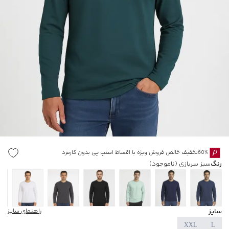
60%تخفیف خالص فروش ویژه با اقساط اسنپ پی بدون کارمزد
رنگ
سبز سربازی
(ناموجود)
سایز
راهنمای سایز
XXL
L