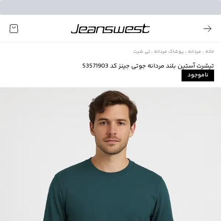
خانه
مردانه
پوشاک مردانه
تی شرت
تیشرت آستین بلند مردانه جوتی جینز کد 53571903
ناموجود