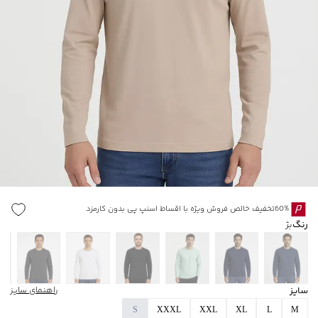
60%تخفیف خالص فروش ویژه با اقساط اسنپ پی بدون کارمزد
رنگ
بژ
سایز
راهنمای سایز
S
XXXL
XXL
XL
L
M