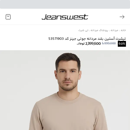
خانه
مردانه
پوشاک مردانه
تی شرت
تیشرت آستین بلند مردانه جوتی جینز کد 53571903
2,399,600
5,999,000
%
60
تومانــ