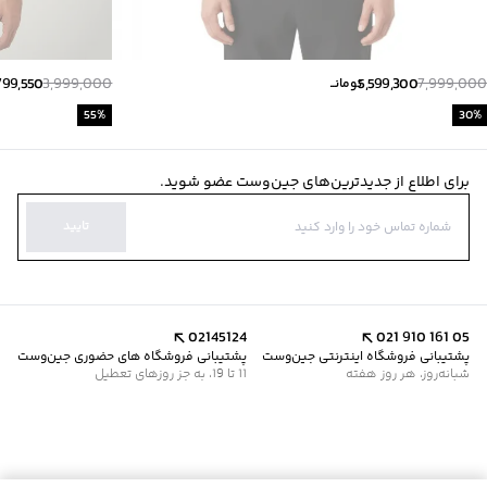
799,550
3,999,000
5,599,300
7,999,000
تومانــ
55
%
30
%
برای اطلاع از جدیدترین‌های جین‌وست عضو شوید.
تایید
02145124
021 910 161 05
پشتیبانی فروشگاه اینترنتی جین‌وست
پشتیبانی فروشگاه های حضوری جین‌وست
شبانه‌روز، هر روز هفته
11 تا 19، به جز روزهای تعطیل