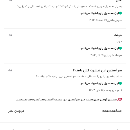
عالی
5
برند
:
جوتی جینز
بسیار محصول خوبی هست ، همونطور که توقع داشتم ، بسته بندی هم عالی و تمیز بود
مناسب برای
:
آقايان
این محصول را پیشنهاد می‌کنم.
زیر گروه
:
تی شرت
سهيل باقري
|
۱۹ اسفند ۱۴۰۴
شیوه‌برش
:
Slim fit
فرهاد
3
خوبه
این محصول را پیشنهاد می‌کنم.
فرهاد شهبازي
|
۲۶ آذر ۱۴۰۴
سر آستین این تیشرت کش بافته؟
4
سلام وقتتون بخیر یک سوالی داشتم، سر آستین این تیشرت کش بافته؟
این محصول را پیشنهاد می‌کنم.
کاربر جین‌وست
|
۱۸ آبان ۱۴۰۴
مشتری گرامی جین وست؛ خیر، سرآستین این تیشرت آستین بلند کش بافت نمیباشد.
مشاهده‌همه
افزودن نظر