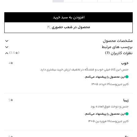
افزودن به سبد خرید
محصول در شعب حضوری
مشخصات محصول
برچسب های مرتبط
کد محصول
:
53571903J-2170-M
نظرات کاربران (7)
(
3.6
)
یقه
:
گرد
طرح ساده
مناسب برای فصول چهار فصل
یقه گرد
slim fit
برند جوتی
خوب
4
آستین
:
بلند
جنس این کالا خیلی خوب و قشنگه در تخفیف ارزش خرید بیشتری دارد
طرح
:
ساده
این محصول را پیشنهاد می‌کنم.
جنس پارچه
:
نخ‌پنبه
کاربر جین‌وست
|
۱۲ خرداد ۱۴۰۵
استایل
:
Fit (متناسب)
نوع شستشو
:
ماشینی
زیبا
5
نحوه شستشو
:
پشت و رو
جنس و دوخت فوق‌العاده بود
ماکزیمم دمای شستشو
:
30 درجه سانتی‌گراد
این محصول را پیشنهاد می‌کنم.
ماکزیمم دمای اتوکشی
:
110 درجه سانتی‌گراد
کاربر جین‌وست
|
۱۱ فروردین ۱۴۰۵
ویژگی محصول
:
یقه کشباف
مناسب برای فصول
:
چهار فصل