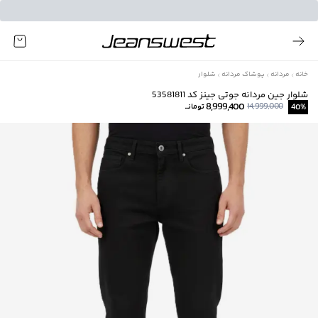
خانه
مردانه
پوشاک مردانه
شلوار
شلوار جین مردانه جوتی جینز کد 53581811
8,999,400
14,999,000
%
40
تومانــ