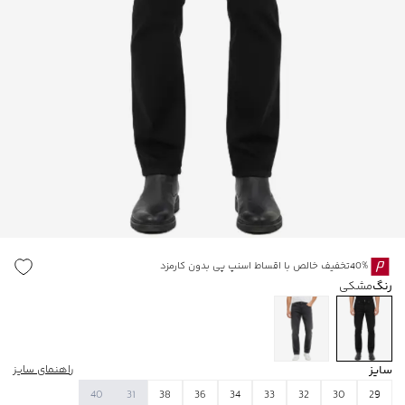
40%تخفیف خالص با اقساط اسنپ پی بدون کارمزد
رنگ
مشکی
سایز
راهنمای سایز
40
31
38
36
34
33
32
30
29