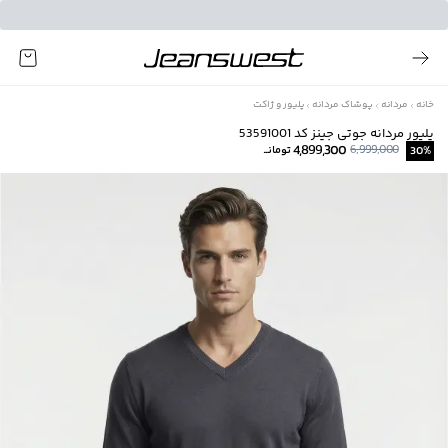
خانه
مردانه
پوشاک مردانه
پلیور و ژاکت
پلیور مردانه جوتی جینز کد 53591001
4,899,300
6,999,000
%
30
تومانــ