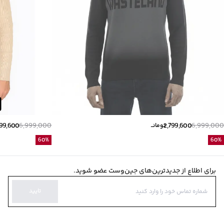
799,600
6,999,000
2,799,600
6,999,000
تومانــ
60
%
60
%
برای اطلاع از جدیدترین‌های جین‌وست عضو شوید.
تایید