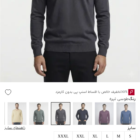
30%تخفیف خالص با اقساط اسنپ پی بدون کارمزد
رنگ
طوسی تیره
سایز
راهنمای سایز
XXXL
XXL
XL
L
M
S