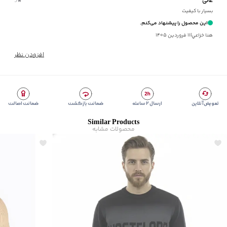
عالی
5
برند
:
جوتي جينز
بسیار با کیفیت
مناسب برای
:
آقایان
این محصول را پیشنهاد می‌کنم.
زیر گروه
:
پلیور و ژاکت
هنا خزاعي
|
۱۱ فروردین ۱۴۰۵
شیوه‌برش
:
Regular fit
افزودن نظر
تعویض آنلاین
ارسال ۲ ساعته
ضمانت بازگشت
ضمانت اصالت
Similar Products
محصولات مشابه