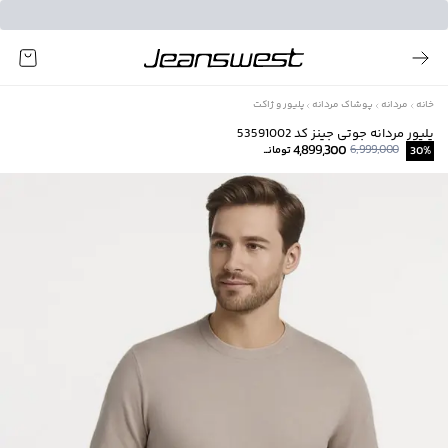
خانه
مردانه
پوشاک مردانه
پلیور و ژاکت
پلیور مردانه جوتی جینز کد 53591002
4,899,300
6,999,000
%
30
تومانــ