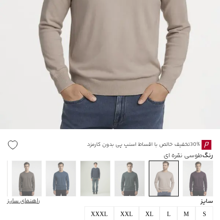
30%تخفیف خالص با اقساط اسنپ پی بدون کارمزد
رنگ
طوسی نقره ای
سایز
راهنمای سایز
XXXL
XXL
XL
L
M
S