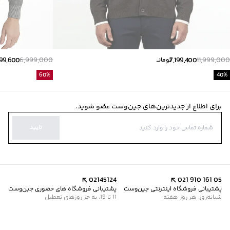
799,600
6,999,000
7,199,400
11,999,000
تومانــ
60
%
40
%
برای اطلاع از جدیدترین‌های جین‌وست عضو شوید.
تایید
02145124
021 910 161 05
پشتیبانی فروشگاه اینترنتی جین‌وست
پشتیبانی فروشگاه های حضوری جین‌وست
شبانه‌روز، هر روز هفته
11 تا 19، به جز روزهای تعطیل