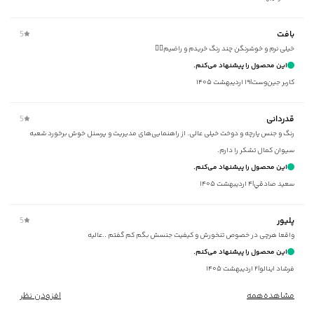
برند
:
جوتي جينز
مناسب برای
:
آقايان
بافت
5
زیر گروه
:
پلیور و ژاکت
خیلی نرم و خوشرنگن چند رنگ خریدم و راضیم👌🏻
شیوه‌برش
:
Regular fit
این محصول را پیشنهاد می‌کنم.
کاربر جین‌وست
|
۱۹ اردیبهشت ۱۴۰۵
قدردانی
5
رنگ و جنس پارچه و دوخت خیلی عالی. از راهنمایی‌های مدیریت و پرسنل خوش برخورد شعبه
سیوان کمال تشکر را دارم.
این محصول را پیشنهاد می‌کنم.
سعيد صادقي
|
۴ اردیبهشت ۱۴۰۵
پلیور
5
واقعا هرچی در خصوص تنخورش و کیفیت جنسش بگم کم گفتم ..عالیه
این محصول را پیشنهاد می‌کنم.
فرشاد اينالو
|
۲ اردیبهشت ۱۴۰۵
مشاهده‌همه
افزودن نظر