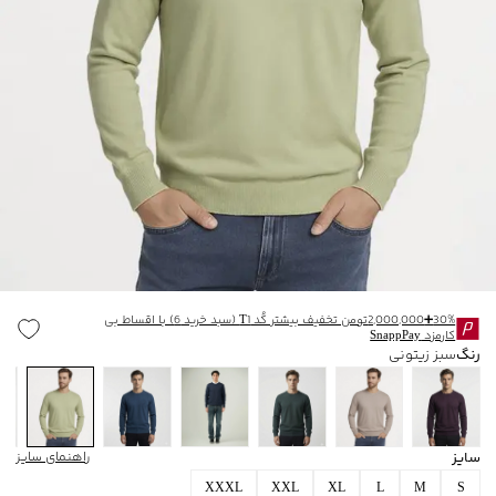
30%➕2,000,000تومن تخفیف بیشتر کُد T1 (سبد خرید 6) با اقساط بی
کارمزد SnappPay
رنگ
سبز زیتونی
سایز
راهنمای سایز
XXXL
XXL
XL
L
M
S