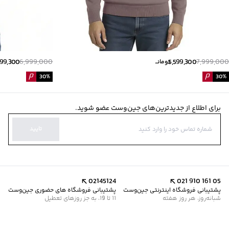
899,300
6,999,000
5,599,300
7,999,000
تومانــ
30
%
30
%
برای اطلاع از جدیدترین‌های جین‌وست عضو شوید.
تایید
02145124
021 910 161 05
پشتیبانی فروشگاه اینترنتی جین‌وست
پشتیبانی فروشگاه های حضوری جین‌وست
شبانه‌روز، هر روز هفته
11 تا 19، به جز روزهای تعطیل