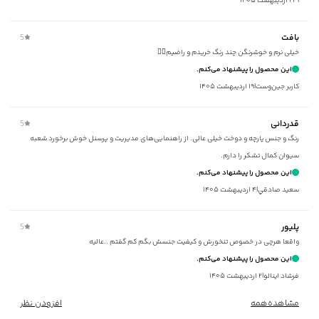
|
۲۳ اردیبهشت ۱۴۰۵
برند
:
جوتي جينز
مناسب برای
:
آقايان
بافت
5
زیر گروه
:
پلیور و ژاکت
خیلی نرم و خوشرنگن چند رنگ خریدم و راضیم👌🏻
شیوه‌برش
:
Regular fit
این محصول را پیشنهاد می‌کنم.
کاربر جین‌وست
|
۱۹ اردیبهشت ۱۴۰۵
قدردانی
5
رنگ و جنس پارچه و دوخت خیلی عالی. از راهنمایی‌های مدیریت و پرسنل خوش برخورد شعبه
سیوان کمال تشکر را دارم.
این محصول را پیشنهاد می‌کنم.
سعيد صادقي
|
۴ اردیبهشت ۱۴۰۵
پلیور
5
واقعا هرچی در خصوص تنخورش و کیفیت جنسش بگم کم گفتم ..عالیه
این محصول را پیشنهاد می‌کنم.
فرشاد اينالو
|
۲ اردیبهشت ۱۴۰۵
مشاهده‌همه
افزودن نظر