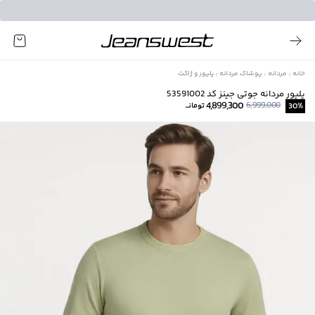
خانه
مردانه
پوشاک مردانه
پلیور و ژاکت
پلیور مردانه جوتی جینز کد 53591002
4,899,300
6,999,000
%
30
تومانــ