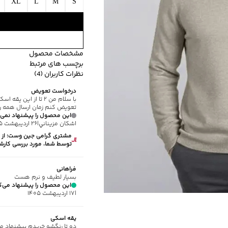
XL
L
M
S
مشخصات محصول
برچسب های مرتبط
کد محصول
:
8J-2190-XXL
نظرات کاربران (4)
یقه
:
اسکی
طرح ساده
برند جوتي جينز
درخواست تعويض
آستین
:
بلند
با سلام من ۲ تا از
طرح
:
ساده
تعویض کنم زمان ارسال همه رو
این محصول را پیشنهاد نمی‌
استایل
:
Fit (متناسب)
اشکان مزيناني
|
۲۶ اردیبهشت ۱۴۰۵
جنس پارچه
:
ویسکوز
مشتری گرامی جین وست؛ از 
ضخامت
:
کم
توسط شما، مورد بررسی کارش
نوع شستشو
:
دستی
نحوه شستشو
:
به صورت مجز
فراهانی
بسیار لطیف و نرم هست
ماکزیمم دمای شستشو
:
30 درجه سانتی
این محصول را پیشنهاد می‌ک
ماکزیمم دمای اتوکشی
:
110 درجه سانتی
|
۱۷ اردیبهشت ۱۴۰۵
مناسب برای فصول
:
سرد
سایر توضیحات
:
جنس 68% ویسکوز، 32% پلی‌استر
یقه اسکی
دو تا رنگشو خریدم پیشنهاد 