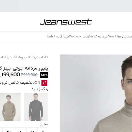
دترین ها
/
New
مردانه
/
Men
زنانه
/
Women
بچه گانه
/
Kids
فروش ویژه
/
azing Sales
خانه
مردانه
پوشاک مردانه
پلیور مردانه جوتی جینز کد 591598
3,199,600
7,999,000
60
%
60%تخفیف خالص فروش ویژه با اقساط اسنپ پی بدون کارمزد
رنگ
بژ تیره
سایز