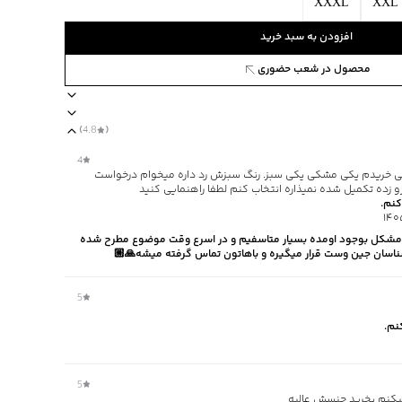
XXXL
XXL
افزودن به سبد خرید
محصول در شعب حضوری
5359159
)
4.8
(
یقه اسکی
مناسب برای فصول سرد
جنس پارچه ویسکوز
نوع شستشو د
4
 این یقه اسکی خریدم یکی مشکی یکی سبز. رنگ سبزش رد داره میخوام درخواست
 زده تکمیل شده نمیذاره انتخاب کنم لطفا راهنمایی کنید
کنم.
مشکل بوجود اومده بسیار متاسفیم و در اسرع وقت موضوع مطرح شده
ناسان جین وست قرار میگیره و باهاتون تماس گرفته میشه🙏🏼
ا یا با رنگ‌های مشابه
5
‌گراد
نم.
‌گراد
5
میکنم بخرید جنسش عالیه