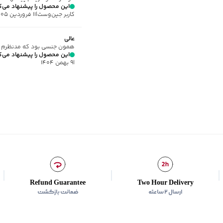
برند
:
جوتي جينز
این محصول را پیشنهاد می‌ک
مناسب برای
:
آقايان
کاربر جین‌وست
|
۱۱ فروردین ۱۴۰۵
زیر گروه
:
پلیور و ژاکت
شیوه‌برش
:
Regular fit
عالی
همون جنسی بود که مدنظرم 
این محصول را پیشنهاد می‌ک
|
۹ بهمن ۱۴۰۴
Refund Guarantee
Two Hour Delivery
ارسال ۲ ساعته
ضمانت بازگشت