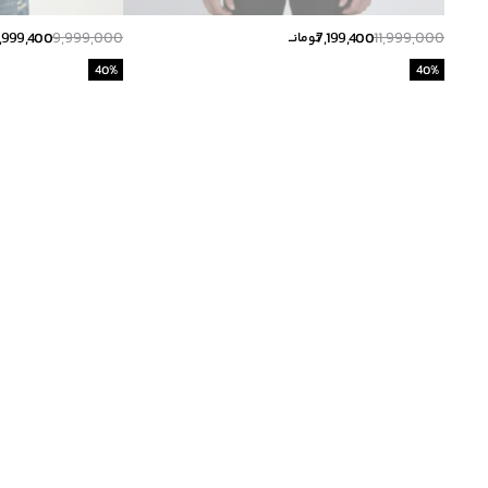
,999,400
9,999,000
7,199,400
11,999,000
تومانــ
40
%
40
%