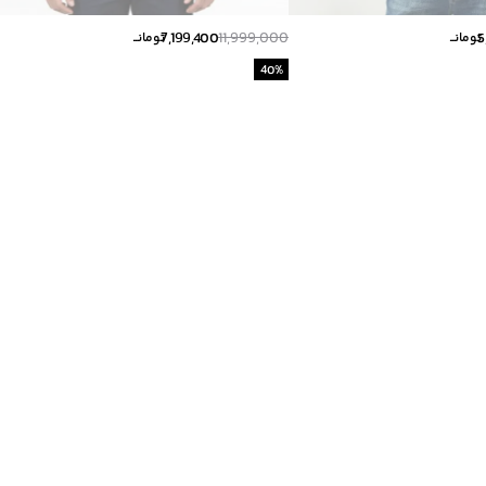
7,199,400
11,999,000
5
تومانــ
تومانــ
40
%