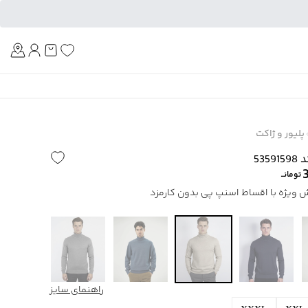
Am
پلیور و ژاکت
53
تومانــ
راهنمای سایز