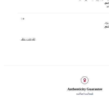
نم.
5
بود
نم.
افزودن نظر
Authenticity Guarantee
ضمانت اصالت