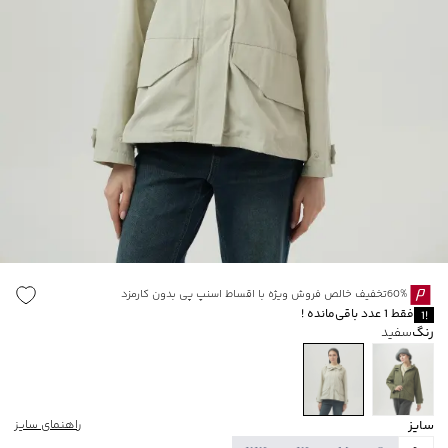
60%تخفیف خالص فروش ویژه با اقساط اسنپ پی بدون کارمزد
فقط
1
عدد باقی‌مانده
!
1
!
رنگ
سفید
سایز
راهنمای سایز