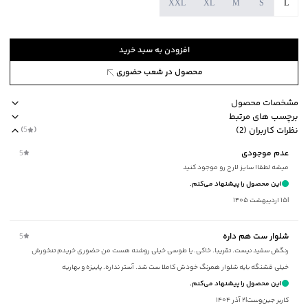
XXL
XL
M
S
L
افزودن به سبد خرید
محصول در شعب حضوری
مشخصات محصول
برچسب های مرتبط
کد محصول
:
53722124J-8110-L
نظرات کاربران (2)
(
5
)
آستین
:
بلند
طرح ساده
جیب دارد
ضخامت متوسط
نوع کاپشن کلاه دار
استایل loose fit آزاد
عدم موجودی
5
طرح
:
ساده
میشه لطفاا سایز لارج رو موجود کنید
جنس آستر
:
پلی استر
این محصول را پیشنهاد می‌کنم.
نحوه بسته‌شدن
:
زیپ و دکمه فشاری
|
۱۵ اردیبهشت ۱۴۰۵
جیب
:
دارد
استایل
:
Loose Fit (آزاد)
شلوار ست هم داره
5
جنس پارچه
:
پلی استر
رنگش سفید نیست. تقریبا. خاکی. یا طوسی خیلی روشنه هست من حضوری خریدم تنخورش
ضخامت
:
متوسط
خیلی قشنگه بایه شلوار همرنگ خودش کاملا ست شد. آستر نداره. پاییزه و بهاریه
نوع شستشو
:
دستی/ماشینی
این محصول را پیشنهاد می‌کنم.
نحوه شستشو
:
به صورت مجزا یا با رنگ‌های مشابه
کاربر جین‌وست
|
۲ آذر ۱۴۰۴
ماکزیمم دمای شستشو
:
30 درجه سانتی‌گراد