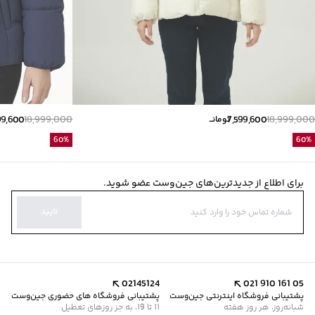
99,600
18,999,000
7,599,600
18,999,000
تومانــ
60
%
60
%
برای اطلاع از جدیدترین‌های جین‌وست عضو شوید.
تایید
02145124
021 910 161 05
پشتیبانی فروشگاه اینترنتی جین‌وست
پشتیبانی فروشگاه های حضوری جین‌وست
شبانه‌روز، هر روز هفته
11 تا 19، به جز روزهای تعطیل