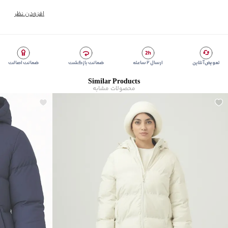
مناسب برای فصول
:
سرد
افزودن نظر
سایر توضیحات
:
جنس پارچه 85%پلی استر 15%پنبه
برند
:
جوتی‌جینز
نوع جیب
:
دو جیب مورب در جلو
نوع کاپشن
:
کلاه دار
تعویض آنلاین
ارسال ۲ ساعته
ضمانت بازگشت
ضمانت اصالت
زیر گروه
:
کاپشن
Similar Products
شیوه‌برش
:
Regular fit
محصولات مشابه