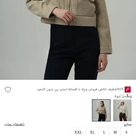
60%تخفیف خالص فروش ویژه با اقساط اسنپ پی بدون کارمزد
رنگ
بژ تیره
سایز
راهنمای سایز
XXL
XL
L
M
S