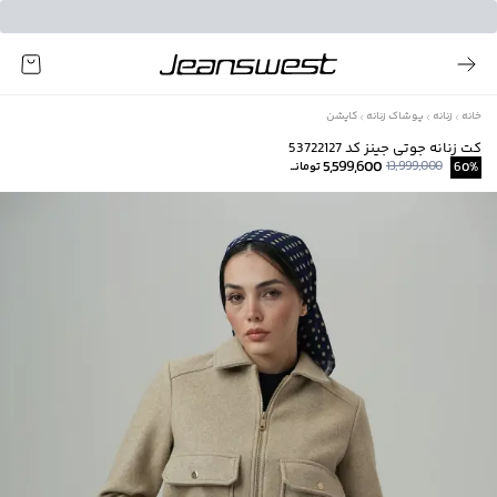
خانه
زنانه
پوشاک زنانه
کاپشن
کت زنانه جوتی جینز کد 53722127
5,599,600
13,999,000
%
60
تومانــ