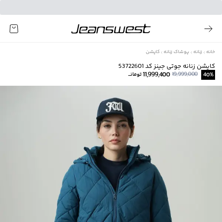
خانه
زنانه
پوشاک زنانه
کاپشن
کاپشن زنانه جوتی جینز کد 53722601
11,999,400
19,999,000
%
40
تومانــ