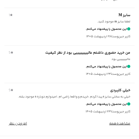
مناسب برای فصول
:
سرد
سایر توضیحات
:
دارای آستر و عایق حرارتی
سایز M
1
برند
:
جوتی جینز
لطفا سایز m موجود کنید.
نوع جیب
:
دو جیب زیپ‌دار در جلو
این محصول را پیشنهاد می‌کنم.
نوع کاپشن
:
کلاه دار
کاربر جین‌وست
|
۲۶ اردیبهشت ۱۴۰۵
زیر گروه
:
کاپشن
شیوه‌برش
:
Comfort fit
من خرید حضوری داشتم عالییییییییی بود از نظر کیفیت
5
عالییییییی بود
این محصول را پیشنهاد می‌کنم.
کاربر جین‌وست
|
۲۴ اردیبهشت ۱۴۰۵
خیلی کاربردی
5
خیلی به سختی سایز s پیدا کردم ،خریدم و واقعا راضی ام .امیدوارم دوباره s موجود بشه.
این محصول را پیشنهاد می‌کنم.
کاربر جین‌وست
|
۲۳ اردیبهشت ۱۴۰۵
مشاهده‌همه
افزودن نظر