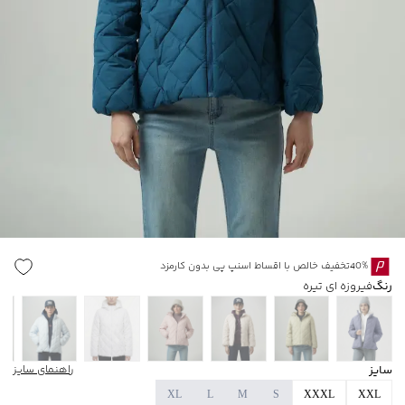
40%تخفیف خالص با اقساط اسنپ پی بدون کارمزد
رنگ
فیروزه ای تیره
سایز
راهنمای سایز
XL
L
M
S
XXXL
XXL