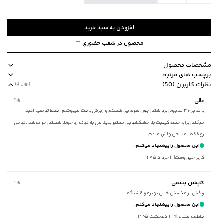
افزودن به سبد خرید
محصول در شعب حضوری
مشخصات محصول
برچسب های مرتبط
کد محصول
:
53722601J-8630-XXXL
نظرات کاربران (50)
(
4.2
)
آستین
:
بلند
طرح ساده
جیب دارد
نوع کاپشن کلاه دار
جنس پارچه پلی استر
نحوه 
عالی
5
طرح
:
ساده
با سایز ۳۶ مدیوم برداشتم چون سرمایی هستم و زیرش بافت میپوشم. فقط توصیه اکید
جنس آستر
:
پلی استر
میکنم برای حفظ کیفیت به خشکشویی معتبر بدید من یه دونه رو خونه شستم خراب شد .دومی
نحوه بسته‌شدن
:
زیپ
رو فقط به دیجی واش میدم.
جیب
:
دارد
این محصول را پیشنهاد می‌کنم.
استایل
:
Fit (متناسب)
کاربر جین‌وست
|
۱۲ خرداد ۱۴۰۵
جنس پارچه
:
پلی استر
ضخامت
:
زیاد
کاپشن یشمی
5
نوع شستشو
:
دستی/ماشینی
رنگش از عکسش خیلی بهتره و قشنگه
نحوه شستشو
:
به صورت مجزا یا با رنگ‌های مشابه
این محصول را پیشنهاد می‌کنم.
ماکزیمم دمای شستشو
:
30 درجه سانتی‌گراد
فاطمه قنبري
|
۲۹ اردیبهشت ۱۴۰۵