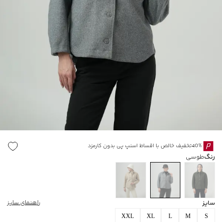
40%تخفیف خالص با اقساط اسنپ پی بدون کارمزد
رنگ
طوسی
سایز
راهنمای سایز
XXL
XL
L
M
S