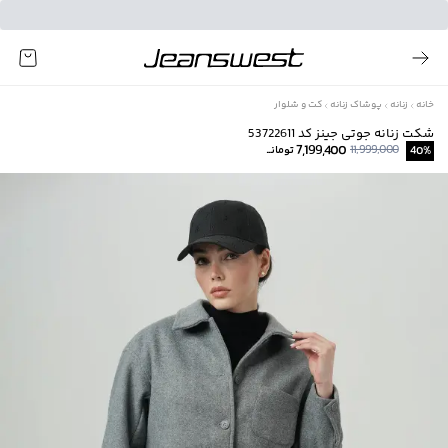
خانه
زنانه
پوشاک زنانه
کت و شلوار
شکت زنانه جوتی جینز کد 53722611
7,199,400
11,999,000
%
40
تومانــ