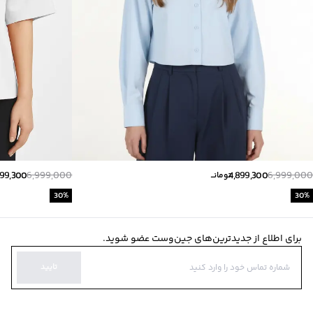
899,300
6,999,000
4,899,300
6,999,000
تومانــ
30
%
30
%
برای اطلاع از جدیدترین‌های جین‌وست عضو شوید.
تایید