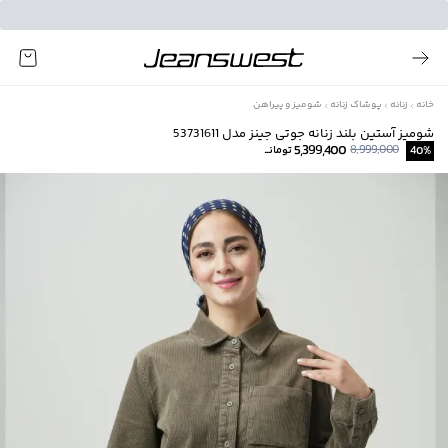
خانه
زنانه
پوشاک زنانه
شومیز و پیراهن
شومیز آستین بلند زنانه جوتی جینز مدل 53731611
5,399,400
8,999,000
%
40
تومانــ