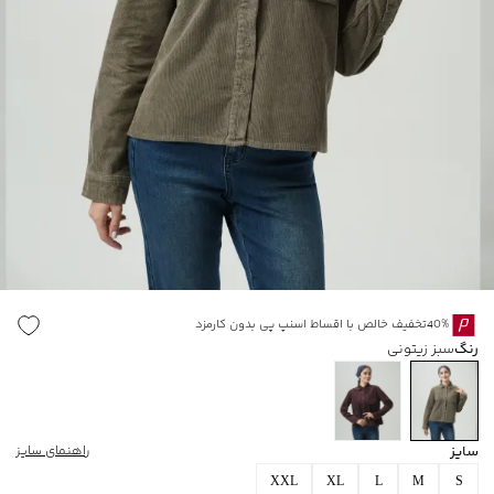
40%تخفیف خالص با اقساط اسنپ پی بدون کارمزد
رنگ
سبز زیتونی
سایز
راهنمای سایز
XXL
XL
L
M
S