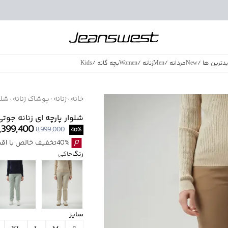
دترین ها
/
New
مردانه
/
Men
زنانه
/
Women
بچه گانه
/
Kids
فروش ویژه
/
azing Sales
خانه
زنانه
پوشاک زنانه
شلو
شلوار پارچه ای زنانه جوتی جینز 
,399,400
8,999,000
40
%
40%تخفیف خالص با اقساط اسنپ پی بدون کارمزد
رنگ
خاکی
سایز