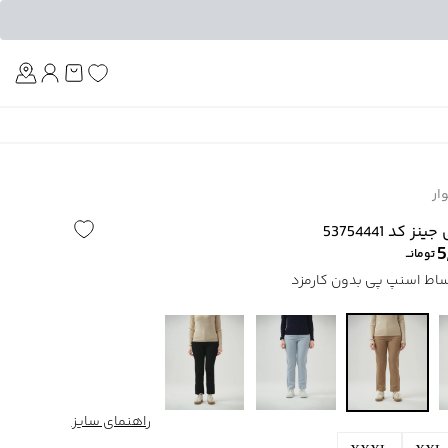
Am
ار
کد 53754441
5
تومانــ
راهنمای سایز