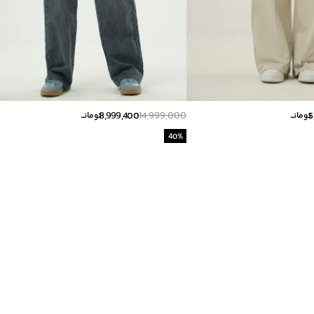
8,999,400
14,999,000
5
تومانــ
تومانــ
40
%