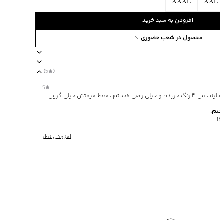
XXXL
XXL
افزودن به سبد خرید
محصول در شعب حضوری
53754
)
5
(
صول چهار فصل
جیب دارد
ضخامت متوسط
نوع جیب دوجیب مورب در طرفین
5
جنس و طرح این شلوار واقعا عالیه ، من ۳ رنگ خریدم و خیلی راضی هستم ، فقط قیمتش خیلی گرون
ن
نم.
افزودن نظر
ا یا با رنگ‌های مشابه
‌گراد
فصل