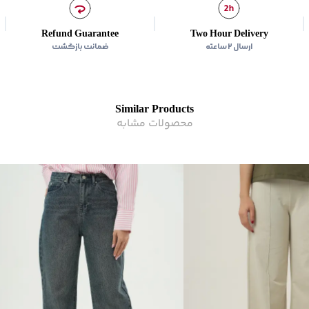
نوع جیب
:
دوجیب مورب در 
زیر گروه
:
شلوار
Refund Guarantee
Two Hour Delivery
شیوه‌برش
:
Slim Straight fit
ارسال ۲ ساعته
ضمانت بازگشت
Similar Products
محصولات مشابه