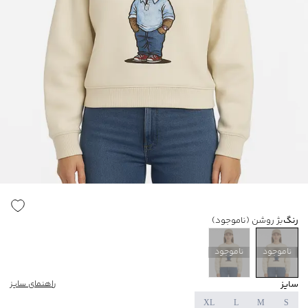
رنگ
بژ روشن
(ناموجود)
ناموجود
ناموجود
سایز
راهنمای سایز
XL
L
M
S