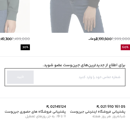
249,300
7,499,000
3,199,600
7,999,000
تومانــ
30
%
60
%
برای اطلاع از جدیدترین‌های جین‌وست عضو شوید.
تایید
02145124
021 910 161 05
پشتیبانی فروشگاه اینترنتی جین‌وست
پشتیبانی فروشگاه های حضوری جین‌وست
شبانه‌روز، هر روز هفته
11 تا 19، به جز روزهای تعطیل