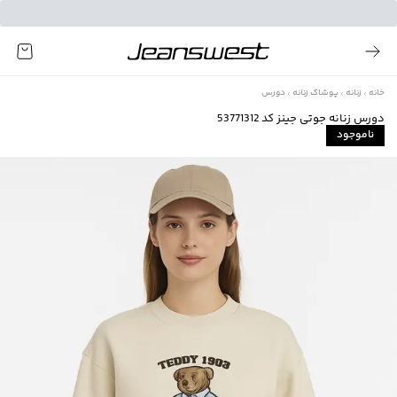
خانه
زنانه
پوشاک زنانه
دورس
دورس زنانه جوتی جینز کد 53771312
ناموجود