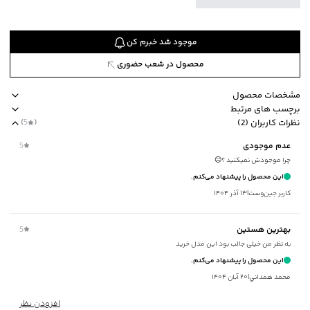
موجود شد خبرم کن
محصول در شعب حضوری
مشخصات محصول
برچسب های مرتبط
کد محصول
:
53771312J-1170-M
نظرات کاربران (2)
(
5
)
یقه
:
گرد
ضخامت متوسط
برند جوتي جينز
یقه گرد
loose fit
استایل loose fit آزاد
عدم موجودی
5
آستین
:
بلند
چرا موجودش نمیکنید ؟☹️
طرح
:
طرحدار
این محصول را پیشنهاد می‌کنم.
استایل
:
Loose Fit (آزاد)
کاربر جین‌وست
|
۱۳ آذر ۱۴۰۴
ضخامت
:
متوسط
نوع شستشو
:
دستی/ماشینی
بهترین هستین
5
نحوه شستشو
:
به صورت مجزا یا با رنگ‌های مشابه
به نظر من خیلی جالب بود این مدل خرید
ماکزیمم دمای شستشو
:
30 درجه سانتی‌گراد
این محصول را پیشنهاد می‌کنم.
ماکزیمم دمای اتوکشی
:
110 درجه سانتی‌گراد
محمد همداني
|
۲۰ آبان ۱۴۰۴
مناسب برای فصول
:
سرد
سایر توضیحات
:
توکرکی، جنس 65% نخ‌پنبه، 35% پلی‌استر
افزودن نظر