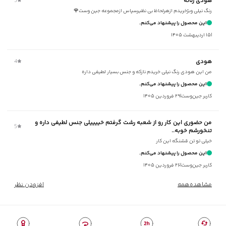
هودی زنانه
5
برند
:
جوتی جینز
رنگ نیلی وبژخریدم ازهرلحاظ بی نظیرسپاس ازمجموعه جین وست🌹
زیر گروه
:
هودی
این محصول را پیشنهاد می‌کنم.
شیوه‌برش
:
Regular fit
|
۱۵ اردیبهشت ۱۴۰۵
هودی
4
من این هودی رنگ نیلی خریدم نازکه و جنس بسیار لطیفی داره
این محصول را پیشنهاد می‌کنم.
کاربر جین‌وست
|
۲۹ فروردین ۱۴۰۵
من حضوری این کار رو از شعبه رشت گرفتم خییییلی جنس لطیفی داره و
5
تنخورشم خوبه..
خیلی تو تن قشنگه این کار
این محصول را پیشنهاد می‌کنم.
کاربر جین‌وست
|
۲۶ فروردین ۱۴۰۵
مشاهده‌همه
افزودن نظر