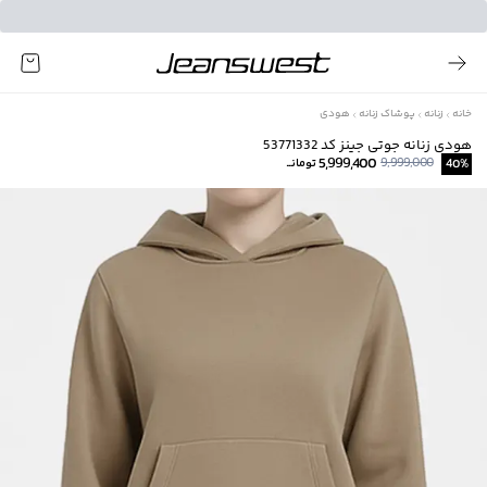
خانه
زنانه
پوشاک زنانه
هودی
هودی زنانه جوتی جینز کد 53771332
5,999,400
9,999,000
%
40
تومانــ