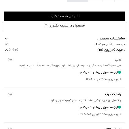
افزودن به سبد خرید
محصول در شعب حضوری
مشخصات محصول
برچسب های مرتبط
کد محصول
:
53771332J-1190-XXL
نظرات کاربران (18)
(
4.6
)
آستین
:
بلند
طرح ساده
جیب دارد
استایل loose fit آزاد
مناسب برای فصول سرد
ب
عالی
5
طرح
:
ساده
من سه رنگ سفید مشکی و سورمه ای رو با شلوارش تهیه کردم. ست جذاب و با دوامیه
جیب
:
دارد
این محصول را پیشنهاد می‌کنم.
استایل
:
Loose Fit (آزاد)
کاربر جین‌وست
|
۱۲ خرداد ۱۴۰۵
نوع شستشو
:
دستی/ماشینی
نحوه شستشو
:
به صورت مجزا یا با رنگ‌های مشابه
رضایت خرید
5
ماکزیمم دمای شستشو
:
30 درجه سانتی‌گراد
رنگ نیلی رو خریدم خیلی قشنگه و جنس و‌کیفیت خوبی داره
ماکزیمم دمای اتوکشی
:
110 درجه سانتی‌گراد
این محصول را پیشنهاد می‌کنم.
ویژگی محصول
:
جیب در جلو
کاربر جین‌وست
|
۲۳ اردیبهشت ۱۴۰۵
مناسب برای فصول
:
سرد
سایر توضیحات
:
54.4% پلی‌استر، 40.4% نخ‌پنبه، 5.2% الاستان