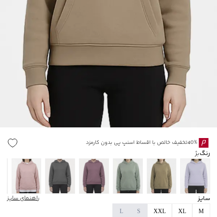
40%تخفیف خالص با اقساط اسنپ پی بدون کارمزد
رنگ
بژ
سایز
راهنمای سایز
L
S
XXL
XL
M