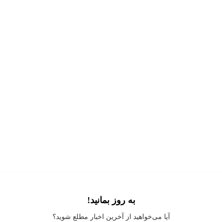
به روز بمانید!
Application error: a
client
-side exception has occurred while loading
آیا می‌خواهید از آخرین اخبار مطلع شوید؟