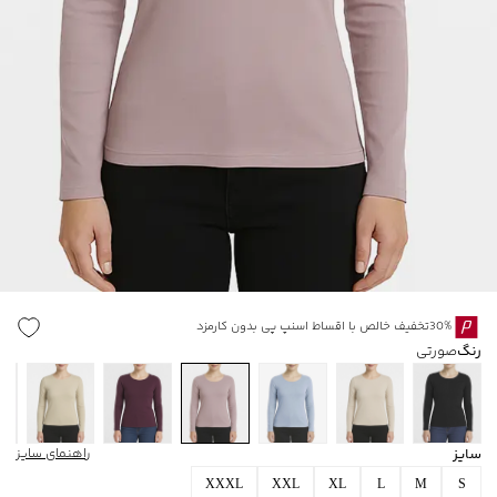
30%تخفیف خالص با اقساط اسنپ پی بدون کارمزد
رنگ
صورتی
سایز
راهنمای سایز
XXXL
XXL
XL
L
M
S