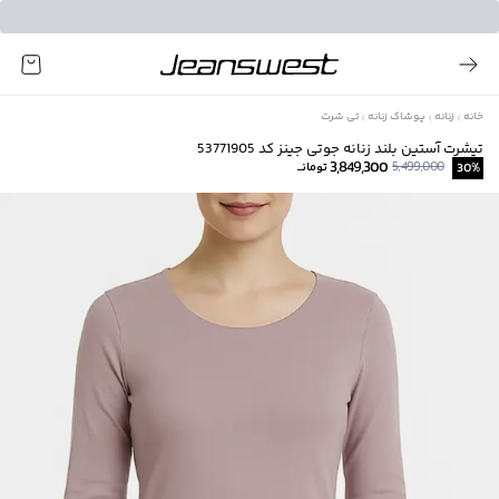
خانه
زنانه
پوشاک زنانه
تی شرت
تیشرت آستین بلند زنانه جوتی جینز کد 53771905
3,849,300
5,499,000
%
30
تومانــ