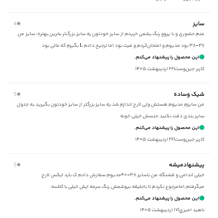
برند
:
جوتي جينز
زیر گروه
:
تی شرت
سایز
4
شیوه‌برش
:
Slim fit
منم حضوری و با پروو رنگ یشمی خریدم از سایز خودتون یه سایز بزرگ‌تر بخرین بهتره، سایز من
۳۶-۳۸ بود مدیوم و امتحان‌کردم و فیت بود اما ترجیح دادم L بگیرم که عالی بود
این محصول را پیشنهاد می‌کنم.
کاربر جین‌وست
|
۲۲ اردیبهشت ۱۴۰۵
شیک وساده
5
من سایزم مدیوم هستش ولی لارج اندازم شد.یه سایز بزرگتر از سایز خودتون بگیرید.به جدول
سایز بندی دقت نکنید.جنسش خیلی خوبه
این محصول را پیشنهاد می‌کنم.
کاربر جین‌وست
|
۲۲ اردیبهشت ۱۴۰۵
پیشنهادمیشه
5
خیلی اندامی و قشنگه.من باسایز ۳۸-۴۰مدیوم سفارش دادم ک باید ایکس لارج
میگرفتم،امامرجوع نکردم تا باجلیقه بپوشمش.رنگ سرمه ایش خیلی با کلاسه.
این محصول را پیشنهاد می‌کنم.
ناهيد اميري
|
۱۷ اردیبهشت ۱۴۰۵