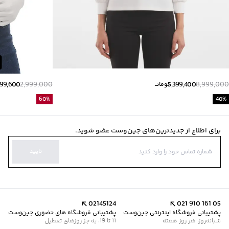
199,600
2,999,000
5,399,400
8,999,000
تومانــ
60
%
40
%
برای اطلاع از جدیدترین‌های جین‌وست عضو شوید.
تایید
02145124
021 910 161 05
پشتیبانی فروشگاه اینترنتی جین‌وست
پشتیبانی فروشگاه های حضوری جین‌وست
شبانه‌روز، هر روز هفته
11 تا 19، به جز روزهای تعطیل