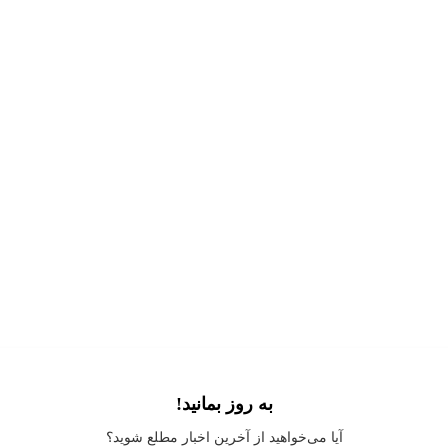
به روز بمانید!
Application error: a
client
-side exception has occurred while loading
آیا می‌خواهید از آخرین اخبار مطلع شوید؟