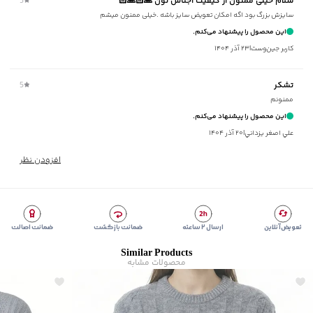
سلام خیلی ممنون از کیفیت اجناس تون 🙏🏻🙏🏻
5
برند
:
جوتي جينز
سایزش بزرگ بود اگه امکان تعویض سایز باشه .خیلی ممنون میشم
زیر گروه
:
پلیور و ژاکت
این محصول را پیشنهاد می‌کنم.
شیوه‌برش
:
Slim fit
کاربر جین‌وست
|
۲۳ آذر ۱۴۰۴
تشکر
5
ممنونم
این محصول را پیشنهاد می‌کنم.
علي اصغر يزداني
|
۲۰ آذر ۱۴۰۴
افزودن نظر
تعویض آنلاین
ارسال ۲ ساعته
ضمانت بازگشت
ضمانت اصالت
Similar Products
محصولات مشابه