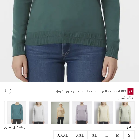
30%تخفیف خالص با اقساط اسنپ پی بدون کارمزد
رنگ
یشمی
سایز
راهنمای سایز
XXXL
XXL
XL
L
M
S