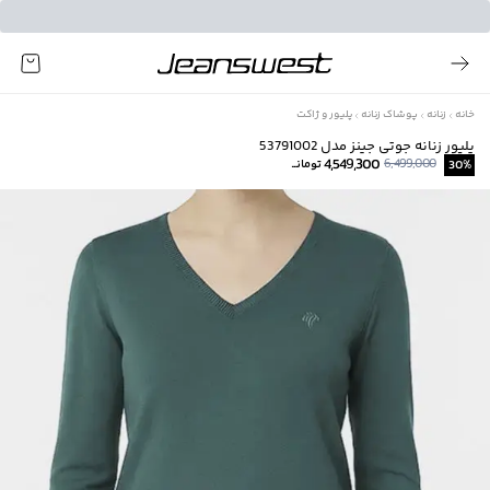
خانه
زنانه
پوشاک زنانه
پلیور و ژاکت
پلیور زنانه جوتی جینز مدل 53791002
4,549,300
6,499,000
%
30
تومانــ