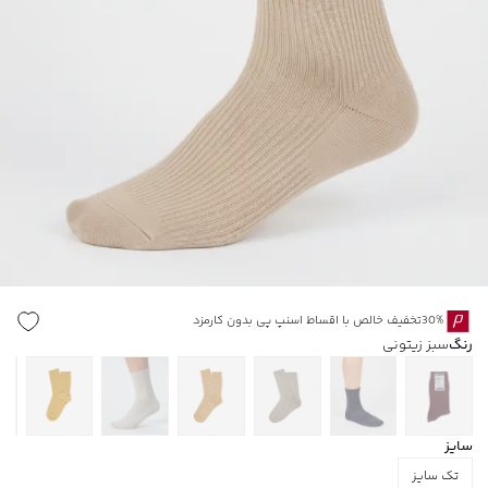
30%تخفیف خالص با اقساط اسنپ پی بدون کارمزد
رنگ
سبز زیتونی
سایز
تک سایز