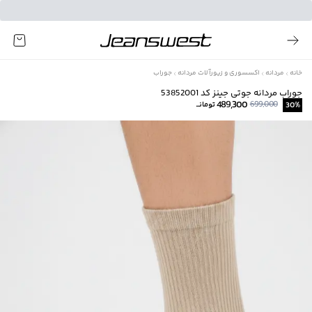
خانه
مردانه
اکسسوری و زیورآلات مردانه
جوراب
جوراب مردانه جوتی جینز کد 53852001
489,300
699,000
%
30
تومانــ