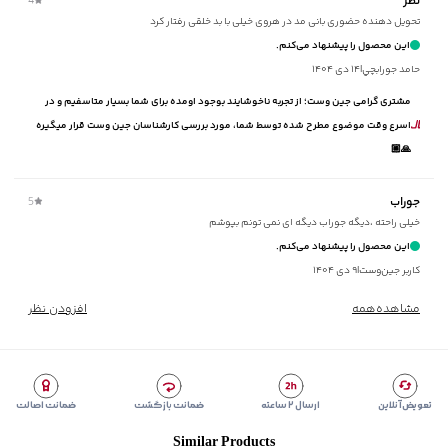
نظر
4
تحویل دهنده حضوری بانی مد در هروی خیلی با بد خلقی رفتار کرد
این محصول را پیشنهاد می‌کنم.
حامد جورابچي
|
۱۴ دی ۱۴۰۴
مشتری گرامی جین وست؛ از تجربه ناخوشایند بوجود اومده برای شما بسیار متاسفیم و در
اسرع وقت موضوع مطرح شده توسط شما، مورد بررسی کارشناسان جین وست قرار میگیره
🙏🏼
جوراب
5
خیلی راحته ،دیگه جوراب دیگه ای نمی تونم بپوشم
این محصول را پیشنهاد می‌کنم.
کاربر جین‌وست
|
۹ دی ۱۴۰۴
مشاهده‌همه
افزودن نظر
تعویض آنلاین
ارسال ۲ ساعته
ضمانت بازگشت
ضمانت اصالت
Similar Products