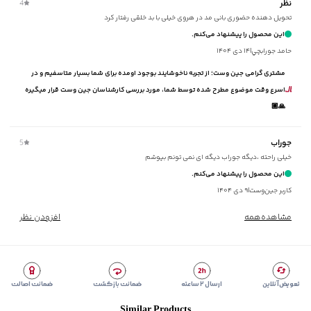
نظر
4
تحویل دهنده حضوری بانی مد در هروی خیلی با بد خلقی رفتار کرد
این محصول را پیشنهاد می‌کنم.
حامد جورابچي
|
۱۴ دی ۱۴۰۴
مشتری گرامی جین وست؛ از تجربه ناخوشایند بوجود اومده برای شما بسیار متاسفیم و در
اسرع وقت موضوع مطرح شده توسط شما، مورد بررسی کارشناسان جین وست قرار میگیره
🙏🏼
جوراب
5
خیلی راحته ،دیگه جوراب دیگه ای نمی تونم بپوشم
این محصول را پیشنهاد می‌کنم.
کاربر جین‌وست
|
۹ دی ۱۴۰۴
مشاهده‌همه
افزودن نظر
تعویض آنلاین
ارسال ۲ ساعته
ضمانت بازگشت
ضمانت اصالت
Similar Products