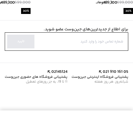
489,300
699,000
489,300
699,000
تومانــ
تو
30
%
30
%
برای اطلاع از جدیدترین‌های جین‌وست عضو شوید.
تایید
02145124
021 910 161 05
پشتیبانی فروشگاه اینترنتی جین‌وست
پشتیبانی فروشگاه های حضوری جین‌وست
شبانه‌روز، هر روز هفته
11 تا 19، به جز روزهای تعطیل
موجود شد خبرم کن