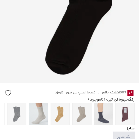
30%تخفیف خالص با اقساط اسنپ پی بدون کارمزد
رنگ
قهوه ای تیره
(ناموجود)
سایز
تک سایز