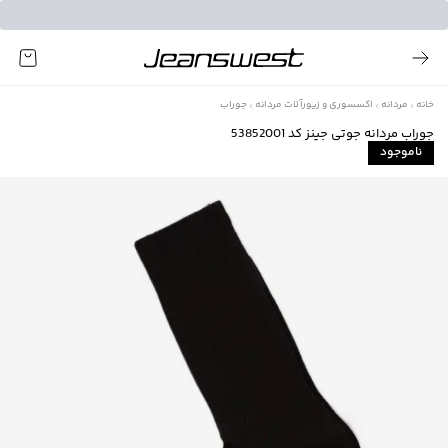
خانه
مردانه
اکسسوری و زیورآلات مردانه
جوراب
جوراب مردانه جوتی جینز کد 53852001
ناموجود