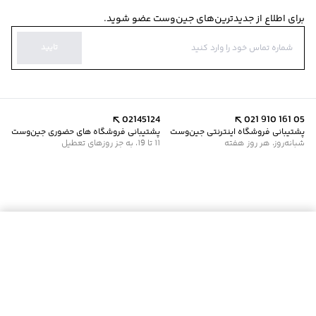
برای اطلاع از جدیدترین‌های جین‌وست عضو شوید.
تایید
02145124
021 910 161 05
پشتیبانی فروشگاه اینترنتی جین‌وست
پشتیبانی فروشگاه های حضوری جین‌وست
شبانه‌روز، هر روز هفته
11 تا 19، به جز روزهای تعطیل
موجود شد خبرم کن