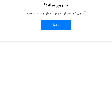
به روز بمانید!
آیا می‌خواهید از آخرین اخبار مطلع شوید؟
t
-side exception has occurred while loading
jeanswest.ir
(see the
browser conso
حتما