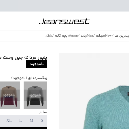
دترین ها
/
New
مردانه
/
Men
زنانه
/
Women
بچه گانه
/
Kids
فروش ویژه
/
azing Sales
پلیور مردانه جین وست مدل 1200
ناموجود
رنگ
سرمه ای
(ناموجود)
ناموجود
ناموجود
سایز
XL
L
M
S