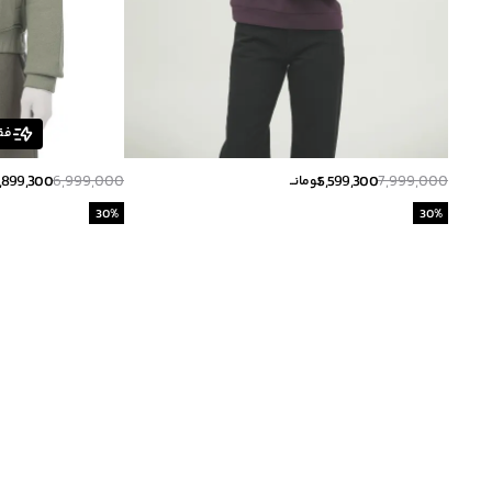
فق
,899,300
6,999,000
5,599,300
7,999,000
تومانــ
30
%
30
%