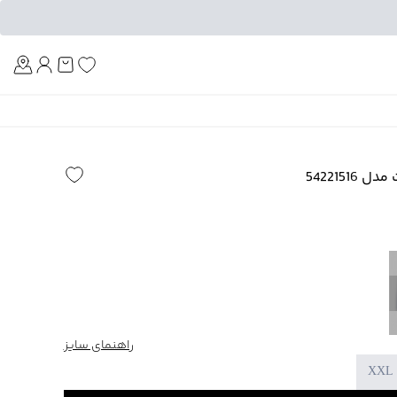
Am
5422151
راهنمای سایز
XXL