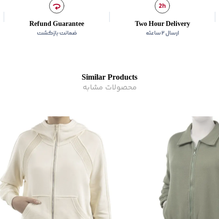
ماکزیمم دمای اتوکشی
:
110 درجه سانتی
زیر گروه
:
سوئت شرت
Refund Guarantee
Two Hour Delivery
ارسال ۲ ساعته
ضمانت بازگشت
Similar Products
محصولات مشابه