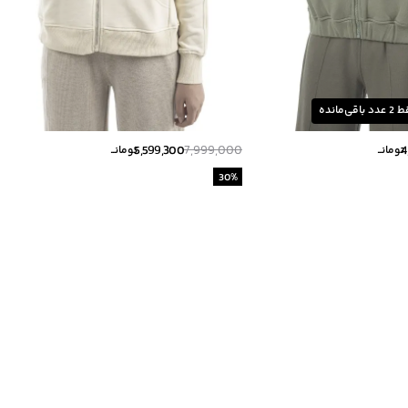
ط
2
عدد باقی‌مانده
5,599,300
7,999,000
4
تومانــ
تومانــ
30
%