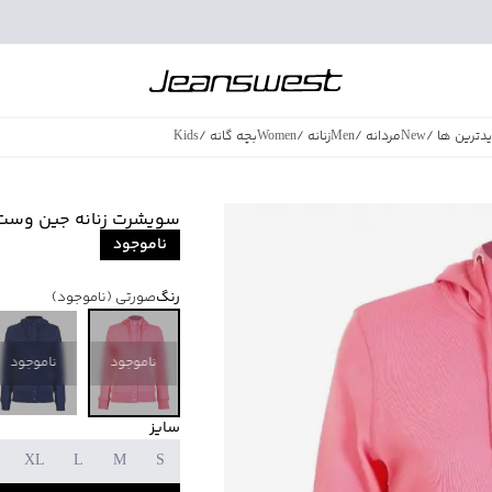
دترین ها
/
New
مردانه
/
Men
زنانه
/
Women
بچه گانه
/
Kids
فروش ویژه
/
azing Sales
سویشرت زنانه جین وست مدل 6
ناموجود
رنگ
صورتی
(ناموجود)
ناموجود
ناموجود
سایز
XL
L
M
S