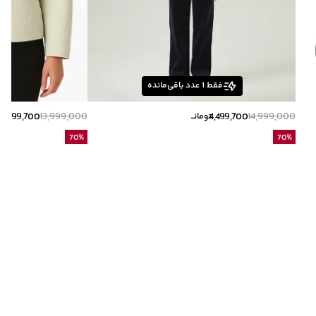
فقط
1
عدد باقی‌مانده
4,199,700
13,999,000
4,499,700
14,999,000
تومانــ
تو
70
%
70
%