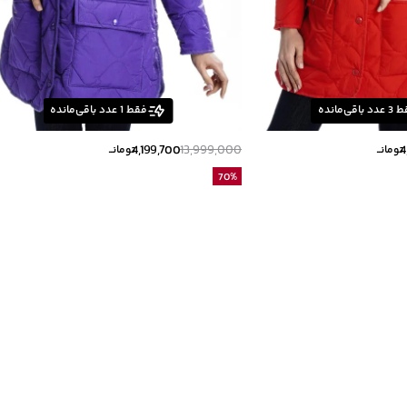
ط
3
عدد باقی‌مانده
فقط
1
عدد باقی‌مانده
4,199,700
13,999,000
4
تومانــ
تومانــ
70
%