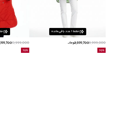
فقط
1
عدد باقی‌مانده
فق
,199,700
13,999,000
2,699,700
8,999,000
تومانــ
70
%
70
%