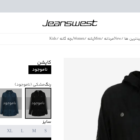
دترین ها
/
New
مردانه
/
Men
زنانه
/
Women
بچه گانه
/
Kids
فروش ویژه
/
azing Sales
کاپشن
ناموجود
رنگ
مشکی
(ناموجود)
ناموجود
ناموجود
سایز
XL
L
M
S