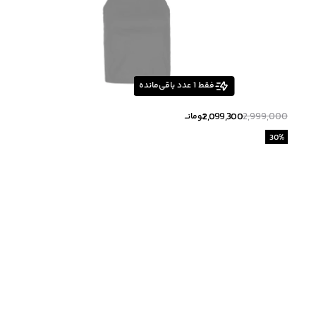
فقط
1
عدد باقی‌مانده
2,099,300
2,999,000
تومانــ
30
%