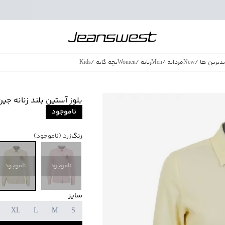
دترین ها
/
New
مردانه
/
Men
زنانه
/
Women
بچه گانه
/
Kids
فروش ویژه
/
azing Sales
بلوز آستین بلند زنانه جین وس
ناموجود
رنگ
زرد
(ناموجود)
ناموجود
ناموجود
سایز
XL
L
M
S