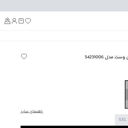
Am
ت مدل 54231006
راهنمای سایز
XXL