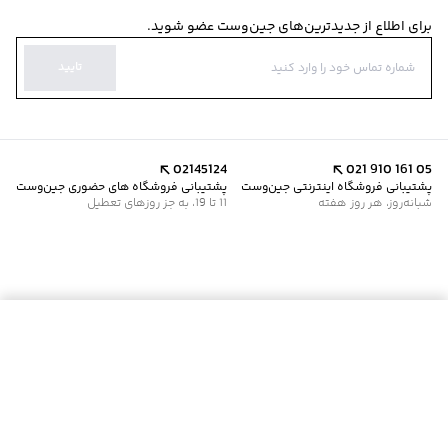
برای اطلاع از جدیدترین‌های جین‌وست عضو شوید.
تایید
02145124
021 910 161 05
پشتیبانی فروشگاه اینترنتی جین‌وست
پشتیبانی فروشگاه های حضوری جین‌وست
شبانه‌روز، هر روز هفته
11 تا 19، به جز روزهای تعطیل
موجود شد خبرم کن