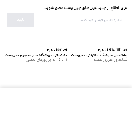
برای اطلاع از جدیدترین‌های جین‌وست عضو شوید.
تایید
02145124
021 910 161 05
پشتیبانی فروشگاه اینترنتی جین‌وست
پشتیبانی فروشگاه های حضوری جین‌وست
شبانه‌روز، هر روز هفته
11 تا 19، به جز روزهای تعطیل
موجود شد خبرم کن