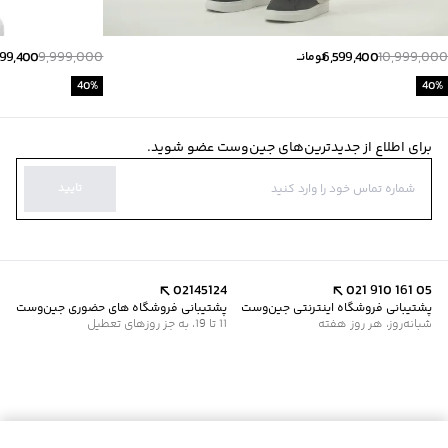
999,400
9,999,000
6,599,400
10,999,000
تومانــ
40
%
40
%
برای اطلاع از جدیدترین‌های جین‌وست عضو شوید.
تایید
02145124
021 910 161 05
پشتیبانی فروشگاه اینترنتی جین‌وست
پشتیبانی فروشگاه های حضوری جین‌وست
شبانه‌روز، هر روز هفته
11 تا 19، به جز روزهای تعطیل