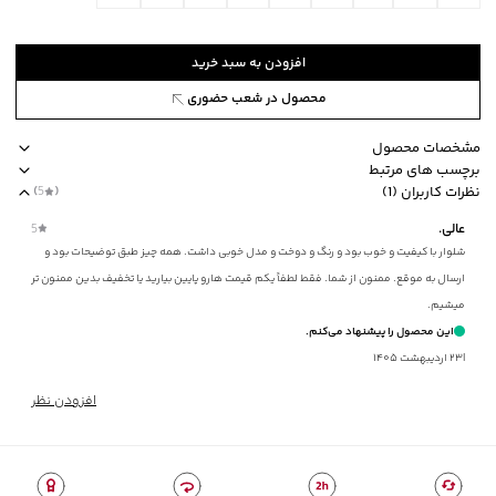
افزودن به سبد خرید
محصول در شعب حضوری
مشخصات محصول
برچسب های مرتبط
کد محصول
:
54581833J-2580-38
نظرات کاربران (1)
(
5
)
طرح
:
ساده
نوع جیب دوجیب هلالی در طرفین و دوجیب پاکتی در پشت
طرح ساده
مناسب
عالی.
5
نحوه بسته‌شدن
:
زیپ و دکمه
شلوار با کیفیت و خوب بود و رنگ و دوخت و مدل خوبی داشت. همه چیز طبق توضیحات بود و
جیب
:
دارد
ارسال به موقع. ممنون از شما. فقط لطفاً یکم قیمت هارو پایین بیارید یا تخفیف بدین ممنون تر
استایل
:
Straight Fit (راسته)
میشیم.
جنس پارچه
:
پنبه ای
این محصول را پیشنهاد می‌کنم.
ضخامت
:
متوسط
|
۲۳ اردیبهشت ۱۴۰۵
نوع شستشو
:
دستی
نحوه شستشو
:
به صورت مجزا یا با رنگ‌های مشابه
افزودن نظر
ماکزیمم دمای شستشو
:
30 درجه سانتی‌گراد
ماکزیمم دمای اتوکشی
:
150 درجه سانتی‌گراد
امکان خشک‌شویی
:
ندارد