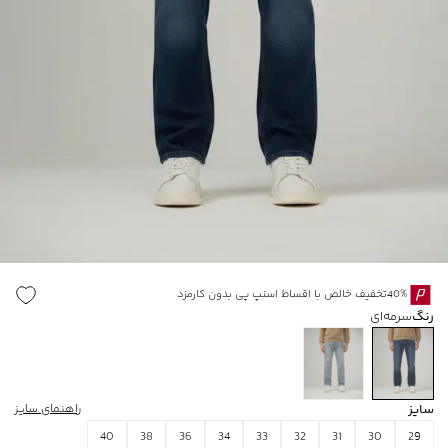
40%تخفیف خالص با اقساط اسنپ پی بدون کارمزد
رنگ
سرمه‌ای
سایز
راهنمای سایز
40
38
36
34
33
32
31
30
29