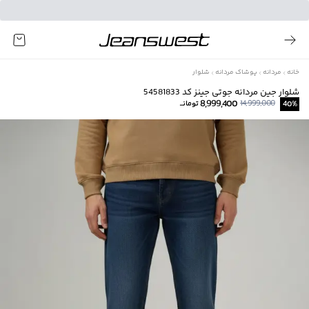
خانه
مردانه
پوشاک مردانه
شلوار
شلوار جین مردانه جوتی جینز کد 54581833
8,999,400
14,999,000
%
40
تومانــ