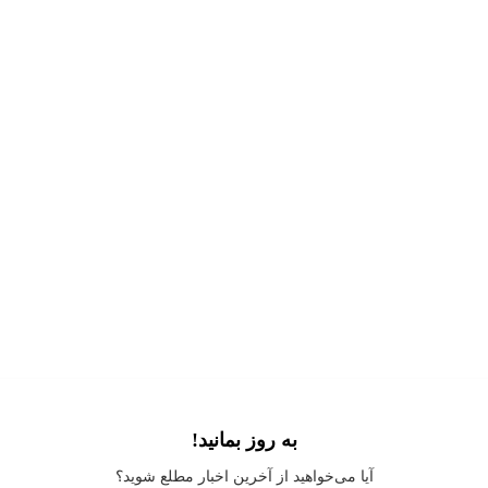
به روز بمانید!
Application error: a
client
-side exception has occurred while loading
آیا می‌خواهید از آخرین اخبار مطلع شوید؟