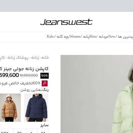
دترین ها
/
New
مردانه
/
Men
زنانه
/
Women
بچه گانه
/
Kids
فروش ویژه
/
azing Sales
خانه
زنانه
پوشاک زنانه
کاپ
کاپشن زنانه جوتی جینز کد 722600
,599,600
18,999,000
60
%
60%تخفیف خالص فروش ویژه با اقساط اسنپ پی بدون کارمزد
رنگ
نعنایی روشن
سایز