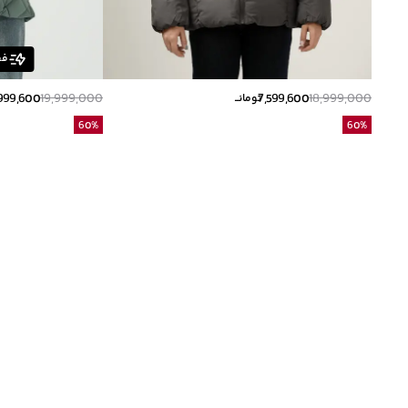
فق
999,600
19,999,000
7,599,600
18,999,000
تومانــ
60
%
60
%