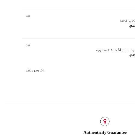
و عایق حرارتی
ر جلو
4
کنید لطفا
نم.
5
میخوره
نم.
افزودن نظر
Authenticity Guarantee