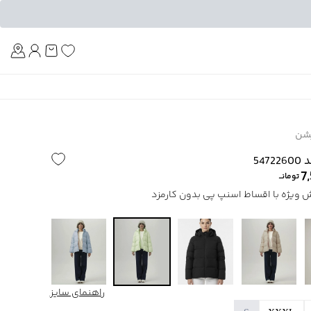
Am
شن
54
7
تومانــ
راهنمای سایز