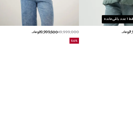
ط
1
عدد باقی‌مانده
19,999,600
49,999,000
7,
تومانــ
تومانــ
60
%