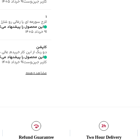
سایر توضیحات
:
دارای آستر 
کاربر جین‌وست
|
۹ خرداد ۱۴۰۵
برند
:
جوتی جینز
نوع جیب
:
دو جیب زیپ‌دار د
۱
لارج سورمه ای یا زغالی رو شارژ 
نوع کاپشن
:
کلاه دار
این محصول را پیشنهاد می‌ک
زیر گروه
:
کاپشن
|
۹ خرداد ۱۴۰۵
شیوه‌برش
:
Comfort fit
کاپشن
دو رنگ از این کار خریدم عالی بود سایز M به ۴۰ 
این محصول را پیشنهاد می‌ک
کاربر جین‌وست
|
۹ خرداد ۱۴۰۵
مشاهده‌همه
Refund Guarantee
Two Hour Delivery