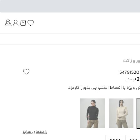
Am
ور و ژاکت
2
تومانــ
راهنمای سایز