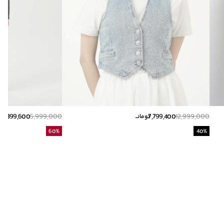
2,399,600
5,999,000
7,799,400
12,999,000
تومانــ
توم
60
%
40
%