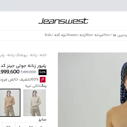
دترین ها
/
New
مردانه
/
Men
زنانه
/
Women
بچه گانه
/
Kids
فروش ویژه
/
azing Sales
خانه
زنانه
پوشاک زنانه
پلی
پلیور زنانه جوتی جینز کد 54791520
,999,600
7,499,000
60
%
60%تخفیف خالص فروش ویژه با اقساط اسنپ پی بدون کارمزد
رنگ
خاکی تیره
سایز