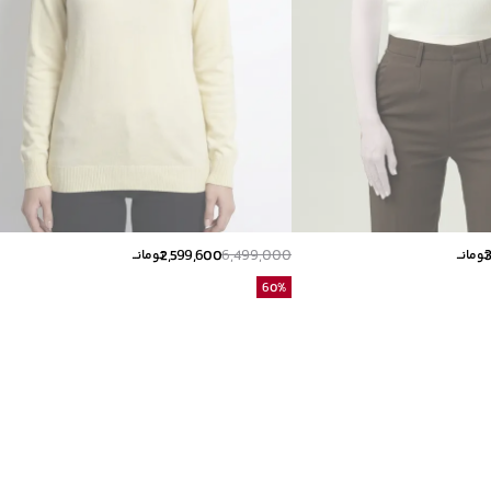
2,599,600
6,499,000
تومانــ
تومانــ
60
%