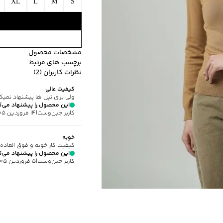
XL
L
M
S
مشخصات محصول
برچسب های مرتبط
کد محصول
:
20J-8990-M
نظرات کاربران (2)
یقه
:
ایستاده
طرح ساده
ضخامت متوس
کیفیت عالی
آستین
:
بلند
ولی برای تپل ها پیشنهاد نمیک
طرح
:
ساده
این محصول را پیشنهاد می‌ک
کاربر جین‌وست
|
۱۴ فروردین ۱۴۰۵
استایل
:
Fit (متناسب)
جنس پارچه
:
ویسکوز
خوبه
ضخامت
:
متوسط
کیفیت کار خوبه و فوق العاد
نوع شستشو
:
دستی
این محصول را پیشنهاد می‌ک
کاربر جین‌وست
|
۵ فروردین ۱۴۰۵
نحوه شستشو
:
به صورت مج
مناسب برای فصول
:
سرد
سایر توضیحات
:
جنس پارچه 71%ویسکوز29%نایل
برند
:
جوتی جینز
زیر گروه
:
پلیور و ژاکت