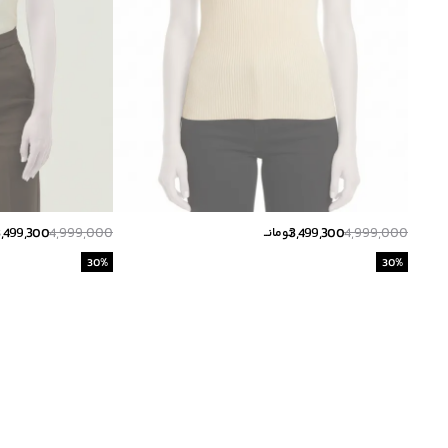
3,499,300
4,999,000
3,499,300
4,999,000
تومانــ
30
%
30
%