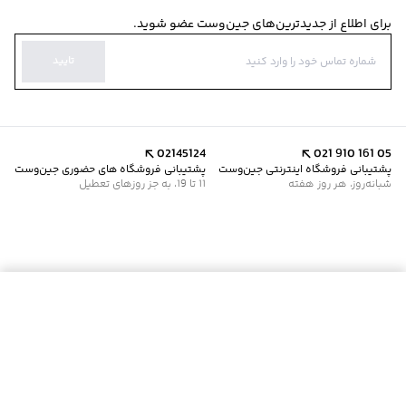
برای اطلاع از جدیدترین‌های جین‌وست عضو شوید.
تایید
02145124
021 910 161 05
پشتیبانی فروشگاه اینترنتی جین‌وست
پشتیبانی فروشگاه های حضوری جین‌وست
شبانه‌روز، هر روز هفته
11 تا 19، به جز روزهای تعطیل
موجود شد خبرم کن