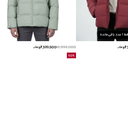
ط
1
عدد باقی‌مانده
7,599,600
18,999,000
7
تومانــ
تومانــ
60
%