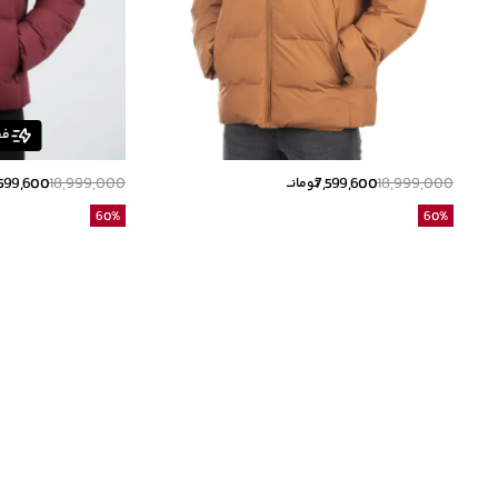
فق
,599,600
18,999,000
7,599,600
18,999,000
تومانــ
60
%
60
%