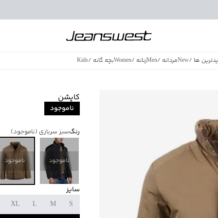
دترین ها
/
New
مردانه
/
Men
زنانه
/
Women
بچه گانه
/
Kids
فروش ویژه
/
azing Sales
کاپشن
ناموجود
رنگ
سبز سربازی
(ناموجود)
ناموجود
ناموجود
سایز
XL
L
M
S