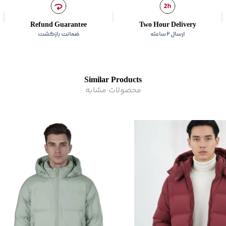
ماکزیمم دمای اتوکشی
:
110 درجه سانتی
مناسب برای فصول
:
سرد
Refund Guarantee
Two Hour Delivery
ترکیب
:
کتان - نایلون
ارسال ۲ ساعته
ضمانت بازگشت
زیر گروه
:
کاپشن
Similar Products
محصولات مشابه