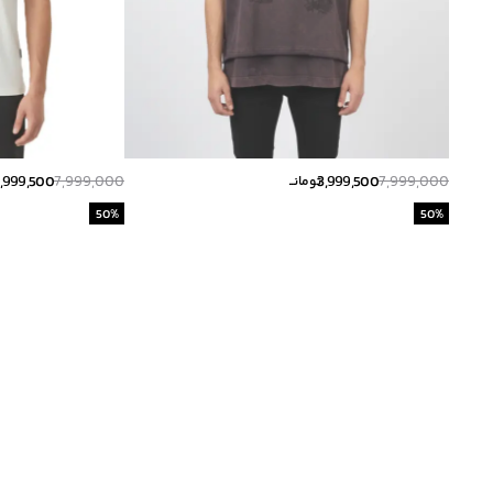
,999,500
7,999,000
3,999,500
7,999,000
تومانــ
50
%
50
%