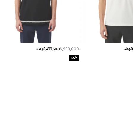
3,499,500
6,999,000
3
تومانــ
تومانــ
50
%