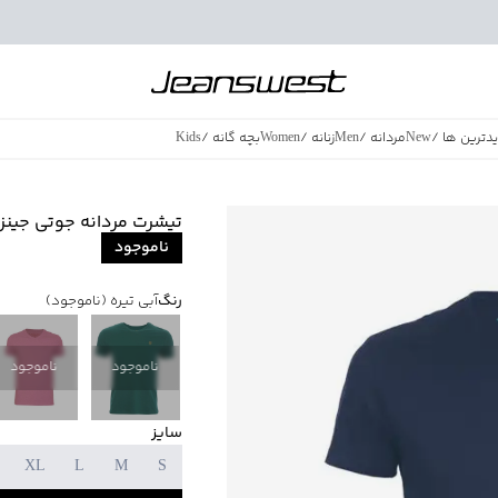
دترین ها
/
New
مردانه
/
Men
زنانه
/
Women
بچه گانه
/
Kids
فروش ویژه
/
azing Sales
تیشرت مردانه جوتی جینز مدل 02
ناموجود
رنگ
آبی تیره
(ناموجود)
ناموجود
ناموجود
سایز
XL
L
M
S