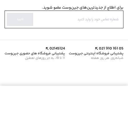
برای اطلاع از جدیدترین‌های جین‌وست عضو شوید.
تایید
02145124
021 910 161 05
پشتیبانی فروشگاه اینترنتی جین‌وست
پشتیبانی فروشگاه های حضوری جین‌وست
شبانه‌روز، هر روز هفته
11 تا 19، به جز روزهای تعطیل
موجود شد خبرم کن