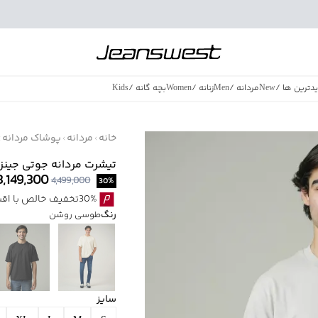
دترین ها
/
New
مردانه
/
Men
زنانه
/
Women
بچه گانه
/
Kids
فروش ویژه
/
azing Sales
خانه
مردانه
پوشاک مردانه
تیشرت مردانه جوتی جینز کد 3904
3,149,300
4,499,000
30
%
30%تخفیف خالص با اقساط اسنپ پی بدون کارمزد
رنگ
طوسی روشن
سایز