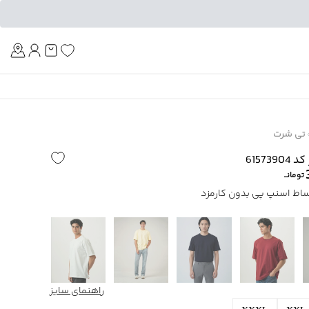
Am
تی شرت
6157
تومانــ
راهنمای سایز