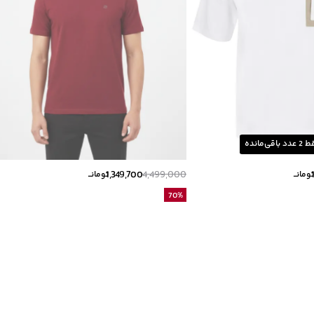
ط
2
عدد باقی‌مانده
1,349,700
4,499,000
ومانــ
تومانــ
70
%