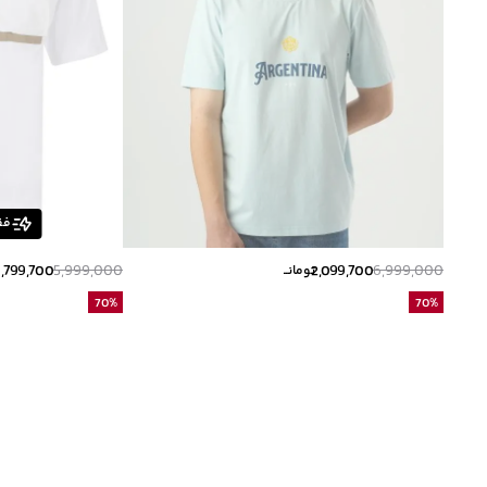
فق
1,799,700
5,999,000
2,099,700
6,999,000
تومانــ
ت
70
%
70
%