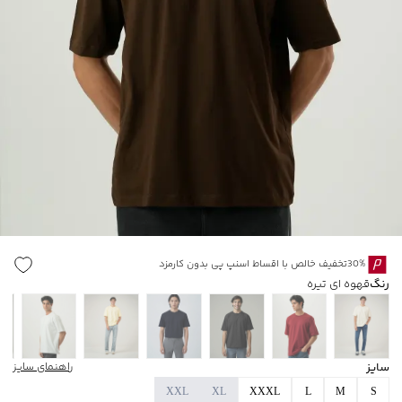
30%تخفیف خالص با اقساط اسنپ پی بدون کارمزد
رنگ
قهوه ای تیره
سایز
راهنمای سایز
XXL
XL
XXXL
L
M
S