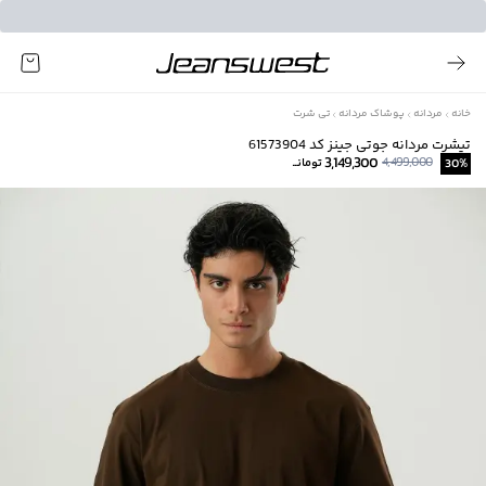
خانه
مردانه
پوشاک مردانه
تی شرت
تیشرت مردانه جوتی جینز کد 61573904
3,149,300
4,499,000
%
30
تومانــ