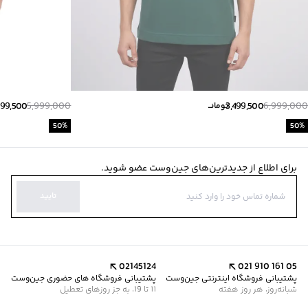
999,500
5,999,000
3,499,500
6,999,000
تومانــ
50
%
50
%
برای اطلاع از جدیدترین‌های جین‌وست عضو شوید.
تایید
02145124
021 910 161 05
پشتیبانی فروشگاه اینترنتی جین‌وست
پشتیبانی فروشگاه های حضوری جین‌وست
شبانه‌روز، هر روز هفته
11 تا 19، به جز روزهای تعطیل