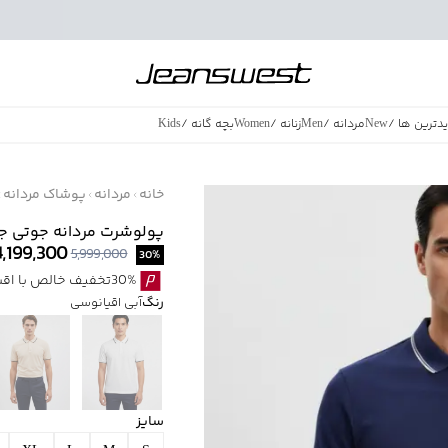
دترین ها
/
New
مردانه
/
Men
زنانه
/
Women
بچه گانه
/
Kids
فروش ویژه
/
azing Sales
خانه
مردانه
پوشاک مردانه
پولوشرت مردانه جوتی جینز کد 4
4,199,300
5,999,000
30
%
30%تخفیف خالص با اقساط اسنپ پی بدون کارمزد
رنگ
آبی اقیانوسی
سایز