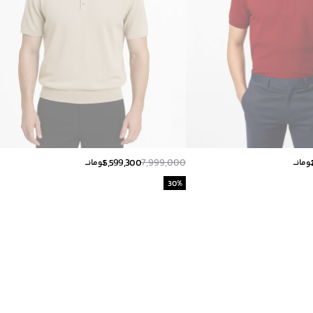
5,599,300
7,999,000
ومانــ
تومانــ
30
%