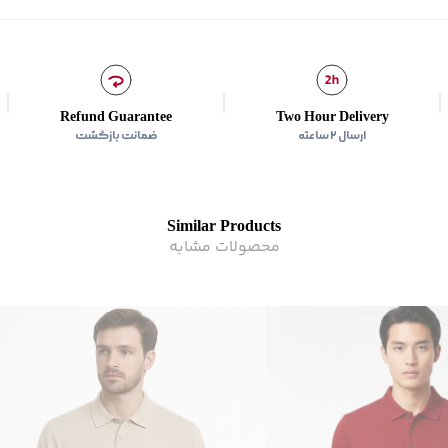
برند
:
جوتي جينز
مناسب برای
:
آقايان
زیر گروه
:
پولوشرت
شیوه‌برش
:
Regular fit
Refund Guarantee
Two Hour Delivery
ارسال ۲ ساعته
ضمانت بازگشت
Similar Products
محصولات مشابه