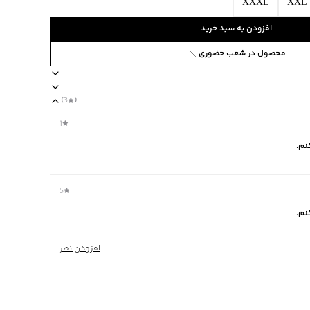
XXXL
XXL
افزودن به سبد خرید
محصول در شعب حضوری
615739
)
3
(
صول چهار فصل
ضخامت متوسط
برند جوتي جينز
مناسب برای فصول معتدل
1
نم.
5
نم.
نده استفاده نشود / به صورت پشت و رو شسته شود
افزودن نظر
‌گراد
فصل