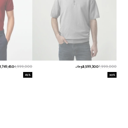
2,749,450
4,999,000
5,599,300
7,999,000
تومانــ
ت
45
%
30
%