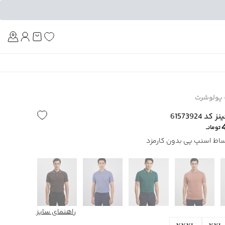
Am
پولوشرت
6157392
تومانــ
راهنمای سایز