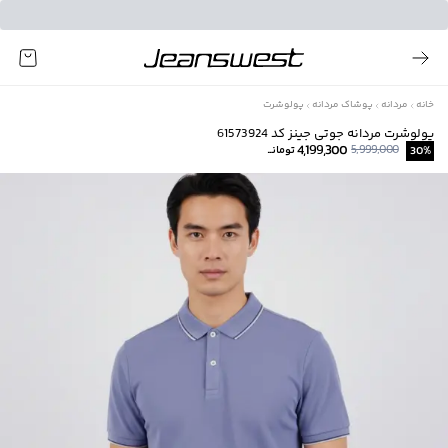
خانه
مردانه
پوشاک مردانه
پولوشرت
پولوشرت مردانه جوتی جینز کد 61573924
4,199,300
5,999,000
%
30
تومانــ