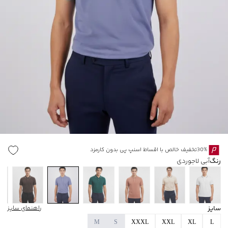
30%تخفیف خالص با اقساط اسنپ پی بدون کارمزد
رنگ
آبی لاجوردی
سایز
راهنمای سایز
M
S
XXXL
XXL
XL
L