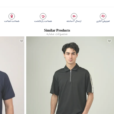
مناسب برای فصول
:
چهار فصل
سایر توضیحات
:
65%پلی استر _ 35%نخ پنبه
برند
:
جوتي جينز
مناسب برای
:
آقايان
تعویض آنلاین
ارسال ۲ ساعته
ضمانت بازگشت
ضمانت اصالت
زیر گروه
:
پولوشرت
Similar Products
شیوه‌برش
:
Regular fit
محصولات مشابه