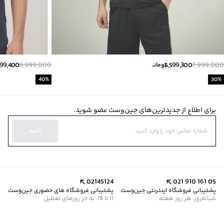
399,400
8,999,000
5,599,300
7,999,000
تومانــ
40
%
30
%
برای اطلاع از جدیدترین‌های جین‌وست عضو شوید.
تایید
02145124
021 910 161 05
پشتیبانی فروشگاه اینترنتی جین‌وست
پشتیبانی فروشگاه های حضوری جین‌وست
شبانه‌روز، هر روز هفته
11 تا 19، به جز روزهای تعطیل