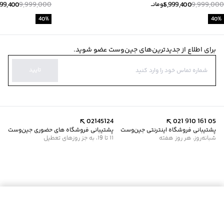
999,400
9,999,000
5,999,400
9,999,000
تومانــ
40
%
40
%
برای اطلاع از جدیدترین‌های جین‌وست عضو شوید.
تایید
02145124
021 910 161 05
پشتیبانی فروشگاه اینترنتی جین‌وست
پشتیبانی فروشگاه های حضوری جین‌وست
شبانه‌روز، هر روز هفته
11 تا 19، به جز روزهای تعطیل
افزودن به سبد خرید