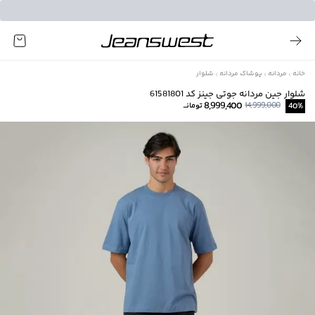
خانه
مردانه
پوشاک مردانه
شلوار
شلوار جین مردانه جوتی جینز کد 61581801
8,999,400
14,999,000
%
40
تومانــ