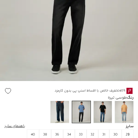
40%تخفیف خالص با اقساط اسنپ پی بدون کارمزد
رنگ
طوسی تیره
سایز
راهنمای سایز
40
38
36
34
33
32
31
30
29