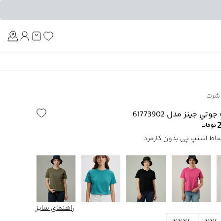
Am
شرت
 جينز مدل 61773902
تومانــ
راهنمای سایز