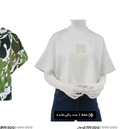
فقط
2
عدد باقی‌مانده
999,600
2,499,000
1,199,600
2,999,000
تومانــ
تو