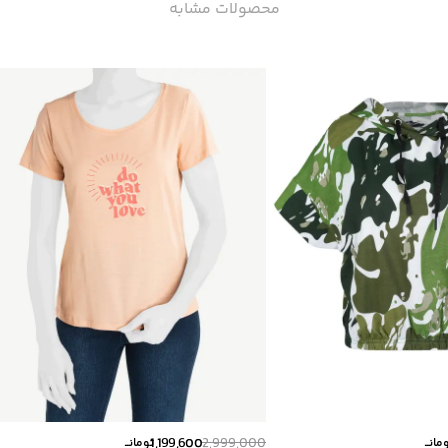
محصولات مشابه
1,199,600
2,999,000
مانــ
تومانــ