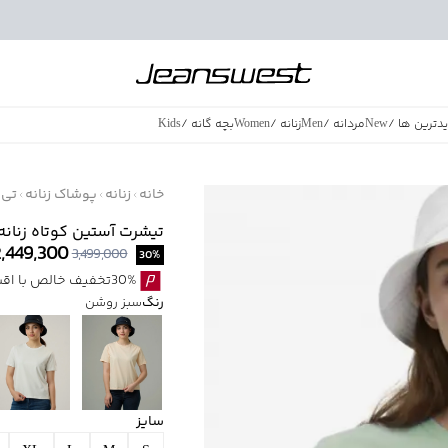
دترین ها
/
New
مردانه
/
Men
زنانه
/
Women
بچه گانه
/
Kids
فروش ویژه
/
azing Sales
خانه
زنانه
پوشاک زنانه
تی 
تیشرت آستین کوتاه زنانه جوتي
2,449,300
3,499,000
30
%
30%تخفیف خالص با اقساط اسنپ پی بدون کارمزد
رنگ
سبز روشن
سایز