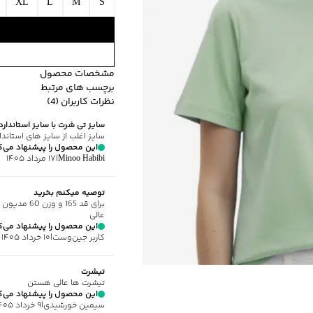
XL
L
M
S
مشخصات محصول
برچسب های مرتبط
کد محصول
:
J-8710-XXXL
نظرات کاربران (4)
یقه
:
گرد
طرح ساده
برند جوتي جينز
سایز تی شرت با سایز استاندار
آستین
:
کوتاه
سایز اغلب از سایز های استا
طرح
:
ساده
این محصول را پیشنهاد می‌ک
Minoo Habibi
|
۱۷ مرداد ۱۴۰۵
جنس پارچه
:
نخی
استایل
:
Fit (متناسب)
توصیه میکنم بخرید
نوع شستشو
:
دستی/ماشین
برای قد 5
نحوه شستشو
:
به صورت مجز
عالی
این محصول را پیشنهاد می‌ک
ماکزیمم دمای شستشو
:
30 درجه سانتی
کاربر جین‌وست
|
۱۰ خرداد ۱۴۰۵
ماکزیمم دمای اتوکشی
:
110 درجه سانتی
مناسب برای فصول
:
گرم
تیشرت
برند
:
جوتي جينز
تیشرت ها عالی هستن
این محصول را پیشنهاد می‌ک
زیر گروه
:
تی شرت
سیمین خورشیدی
|
۹ خرداد ۱۴۰۵