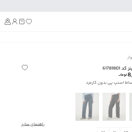
Am
ار
6178180
8
تومانــ
راهنمای سایز