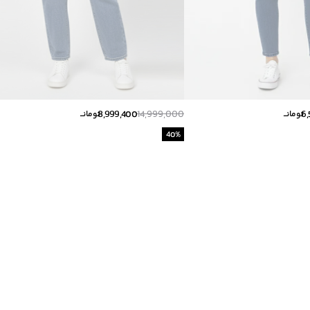
8,999,400
14,999,000
6,
تومانــ
تومانــ
40
%