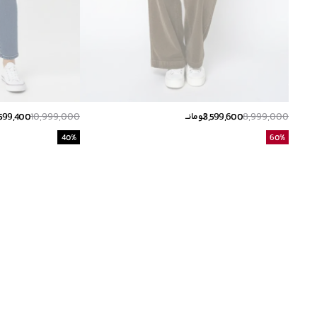
599,400
10,999,000
3,599,600
8,999,000
تومانــ
40
%
60
%