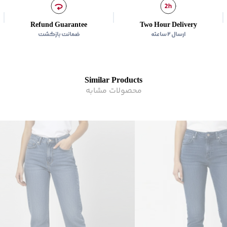
سایر توضیحات
:
73 % نخ پنبه 13% فیبر بازسازی شده 14% پلی استر
برند
:
جوتی جینز
Refund Guarantee
Two Hour Delivery
زیر گروه
:
شلوار
ارسال ۲ ساعته
ضمانت بازگشت
شیوه‌برش
:
Straight fit
Similar Products
محصولات مشابه