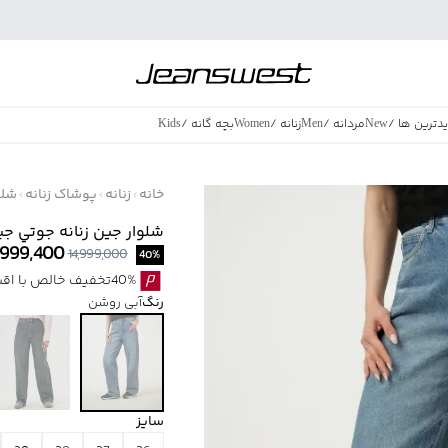
دترین ها
/
New
مردانه
/
Men
زنانه
/
Women
بچه گانه
/
Kids
فروش ویژه
/
azing Sales
خانه
زنانه
پوشاک زنانه
شلو
شلوار جين زنانه جوتي جينز كد 1
,999,400
14,999,000
40
%
40%تخفیف خالص با اقساط اسنپ پی بدون کارمزد
رنگ
آبی روشن
سایز