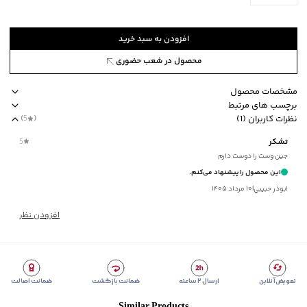
افزودن به سبد خرید
محصول در شعب حضوری
مشخصات محصول
برچسب های مرتبط
کد محصول
:
61852001J-2020-F
نظرات کاربران (1)
(
5
)
نوع جوراب
:
بلند
مناسب برای فصول چهار فصل
نحوه شستشو بصورت مجزا یا با رنگ‌های مشابه
تشکر
5
جنس پارچه
:
نخ پنبه
جین وست را دوست دارم
ضخامت
:
متوسط
این محصول را پیشنهاد می‌کنم.
نوع شستشو
:
دستی و ماشینی
ابوذر حبيبي
|
۱۰ مرداد ۱۴۰۵
نحوه شستشو
:
بصورت مجزا یا با رنگ‌های مشابه
مناسب برای فصول
:
چهار فصل
افزودن نظر
برند
:
جوتی جینز
مناسب برای
:
آقايان
زیر گروه
:
جوراب
تعویض آنلاین
ارسال ۲ ساعته
ضمانت بازگشت
ضمانت اصالت