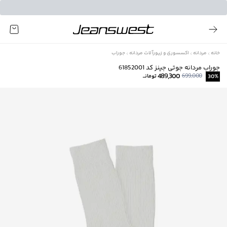
خانه
مردانه
اکسسوری و زیورآلات مردانه
جوراب
جوراب مردانه جوتی جینز کد 61852001
489,300
699,000
%
30
تومانــ